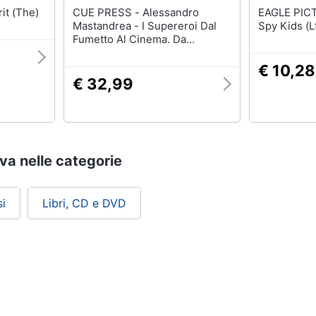
TURES - Spirit (The)
CUE PRESS - Alessandro
EAGLE PICTURES 
Mastandrea - I Supereroi Dal
Spy Kids (L
Fumetto Al Cinema. Da
Superman E Batman A
Watchmen E Sin City: Le
€ 10,28
Straordinarie Creature Di Carta
€ 32,99
Che Hanno Invaso Hollywood E
Il Mondo
ova nelle categorie
i
Libri, CD e DVD