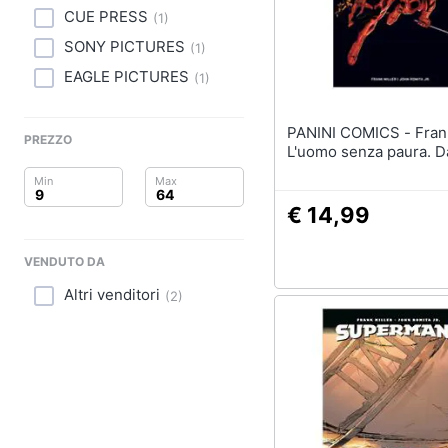
Clima
CUE PRESS
(
1
)
Arredo
SONY PICTURES
(
1
)
EAGLE PICTURES
(
1
)
Brico e Giardinaggio
PANINI COMICS - Frank Miller -
Salute e igiene
PREZZO
L'uomo senza paura. D
Beauty
€ 14,99
Giocattoli
VENDUTO DA
Prima infanzia
Altri venditori
(
2
)
Fotografia
Casalinghi
Abbigliamento