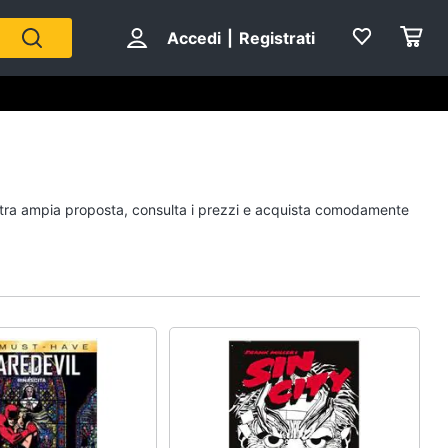
Accedi
|
Registrati
Personaggi
nostra ampia proposta, consulta i prezzi e acquista comodamente
cristiano ronaldo
Me contro Te
Sean connery
Barbara D'Urso
Vedi tutti