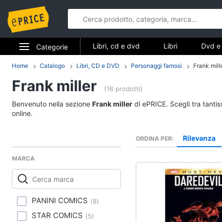
Libri, cd e dvd
Libri
Dvd e 
Categorie
Elettrodomestici
Home
Catalogo
Libri, CD e DVD
Personaggi famosi
Frank mill
Libri, cd e d
Frank miller
Informatica
(16 prodotti)
Libri
Benvenuto nella sezione
Frank miller
di ePRICE. Scegli tra tanti
Telefonia
Religione e Spiritualit
online.
Attualità, politica e dir
Tv e Home Cinema
Rilevanza
ORDINA PER
Libri di Cucina
Smart home
Libri di Arte, Design e
MARCA
Architettura
Videogiochi
Vedi tutti
Audio e musica
PANINI COMICS
(
8
)
STAR COMICS
(
5
)