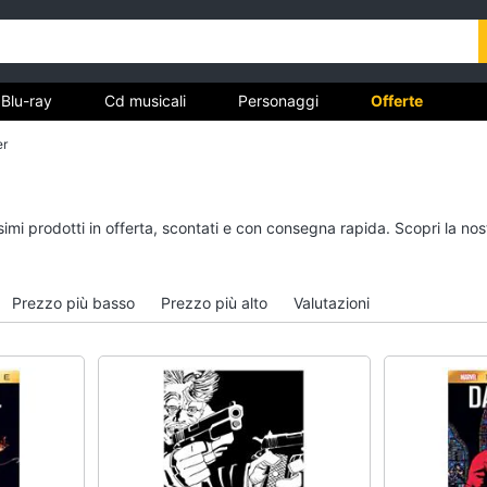
Blu-ray
Cd musicali
Personaggi
Offerte
er
vd
Dvd e Blu-ray
Cd musicali
ssimi prodotti in offerta, scontati e con consegna rapida. Scopri la 
à
Blu-Ray
Colonne Sonore
itto
Blu-Ray Musica Classica
CD Musicali
Prezzo più basso
Prezzo più alto
Valutazioni
Walt disney film
Musica Leggera
DVD Film
Musica Jazz
Vedi tutti
Vedi tutti