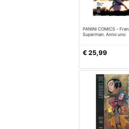
Sport
Animali
Motori
PANINI COMICS - Frank Miller -
Superman. Anno uno
Libri, cd e dvd
€ 25,99
Festività e ricorrenze
Promozioni