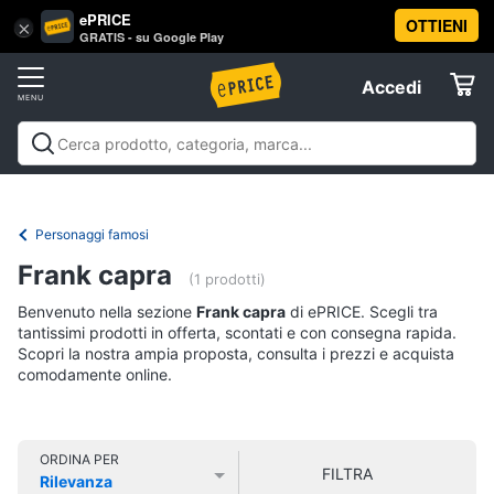
ePRICE
OTTIENI
Vai
×
Accedi
GRATIS - su Google Play
al
Registrati
menu
Accedi
Libri,
Offerte
cd
e
Libri, cd e dvd
Libri
Dvd e Blu-ray
Cd
dvd
Elettrodomestici
musicali
Personaggi
Offerte
Personaggi famosi
Libri
Informatica
Frank capra
Religione
(1 prodotti)
e
Benvenuto nella sezione
Frank capra
di ePRICE. Scegli tra
Spiritualità
Telefonia
tantissimi prodotti in offerta, scontati e con consegna rapida.
Attualità,
Scopri la nostra ampia proposta, consulta i prezzi e acquista
politica
comodamente online.
Tv
e
e
diritto
Home
Libri
Cinema
di
ORDINA PER
FILTRA
Cucina
Rilevanza