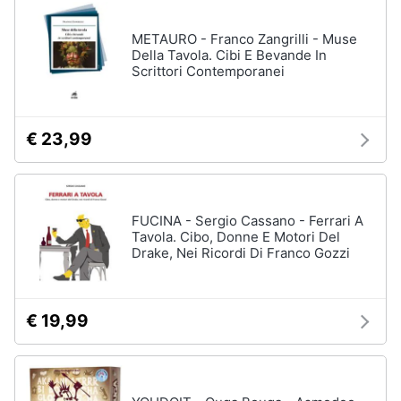
disney
e
film
igiene
METAURO - Franco Zangrilli - Muse
DVD
Della Tavola. Cibi E Bevande In
Film
Scrittori Contemporanei
Beauty
Vedi
tutti
Giocattoli
€ 23,99
Prima
Cd
infanzia
musicali
FUCINA - Sergio Cassano - Ferrari A
Colonne
Tavola. Cibo, Donne E Motori Del
Fotografia
Sonore
Drake, Nei Ricordi Di Franco Gozzi
CD
Musicali
Casalinghi
Musica
€ 19,99
Leggera
Abbigliamento
Musica
Jazz
Sport