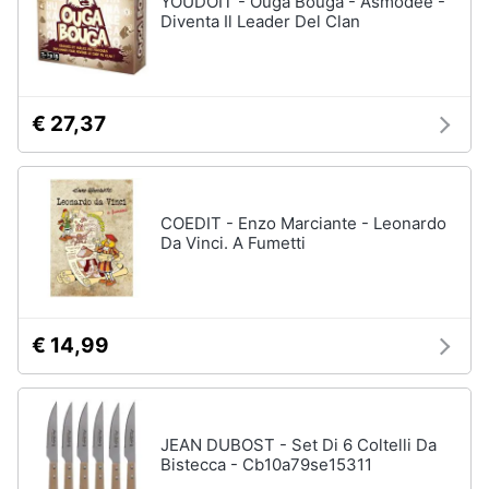
YOUDOIT - Ouga Bouga - Asmodee -
Vedi
Diventa Il Leader Del Clan
tutti
Animali
Motori
Personaggi
€ 27,37
cristiano
Libri,
ronaldo
cd
Me
e
contro
COEDIT - Enzo Marciante - Leonardo
dvd
Te
Da Vinci. A Fumetti
Sean
connery
Festività
e
Barbara
ricorrenze
D'Urso
€ 14,99
Vedi
Promozioni
tutti
JEAN DUBOST - Set Di 6 Coltelli Da
Servizi
Bistecca - Cb10a79se15311