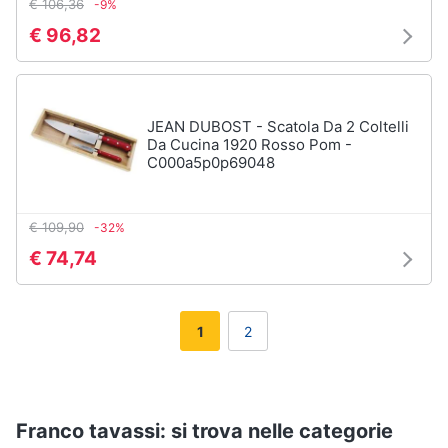
€ 106,36
-9%
€ 96,82
JEAN DUBOST - Scatola Da 2 Coltelli
Da Cucina 1920 Rosso Pom -
C000a5p0p69048
€ 109,90
-32%
€ 74,74
1
2
Franco tavassi: si trova nelle categorie