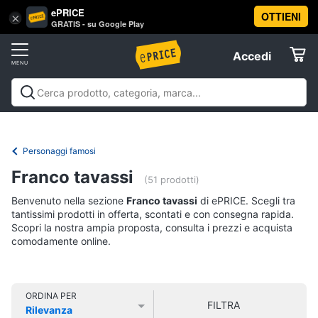
ePRICE
OTTIENI
Vai
×
Accedi
GRATIS - su Google Play
al
Registrati
menu
Accedi
Libri,
Offerte
cd
e
Libri, cd e dvd
Libri
Dvd e Blu-ray
Cd
dvd
Elettrodomestici
musicali
Personaggi
Offerte
Personaggi famosi
Libri
Informatica
Franco tavassi
Religione
(51 prodotti)
e
Benvenuto nella sezione
Franco tavassi
di ePRICE. Scegli tra
Spiritualità
Telefonia
tantissimi prodotti in offerta, scontati e con consegna rapida.
Attualità,
Scopri la nostra ampia proposta, consulta i prezzi e acquista
politica
comodamente online.
Tv
e
e
diritto
Home
Libri
Cinema
di
ORDINA PER
FILTRA
Cucina
Rilevanza