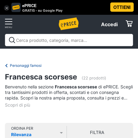
ePRICE
OTTIENI
Vai
×
Accedi
GRATIS - su Google Play
al
Registrati
menu
Accedi
Libri,
Offerte
cd
e
Libri, cd e dvd
Libri
Dvd e Blu-ray
Cd
dvd
Elettrodomestici
musicali
Personaggi
Offerte
Personaggi famosi
Libri
Informatica
Francesca scorsese
Religione
(22 prodotti)
e
Benvenuto nella sezione
Francesca scorsese
di ePRICE. Scegli
Spiritualità
Telefonia
tra tantissimi prodotti in offerta, scontati e con consegna
Attualità,
rapida. Scopri la nostra ampia proposta, consulta i prezzi e
politica
acquista comodamente online.
Tv
e
e
diritto
Home
Libri
Cinema
di
ORDINA PER
FILTRA
Cucina
Rilevanza