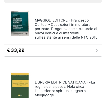
Prezzo più basso
Prezzo più alto
Valutazioni
Libri
Smart
di
home
Arte,
Design
e
MAGGIOLI EDITORE - Francesco
Videogiochi
Architettura
Cortesi - Costruzioni in muratura
portante. Progettazione strutturale di
Vedi
nuovi edifici e di interventi
Audio
tutti
sull'esistente ai sensi delle NTC 2018
e
musica
€ 33,99
Dvd
Clima
e
Blu-
ray
Arredo
Blu-
Ray
Brico
LIBRERIA EDITRICE VATICANA - «La
Blu-
regina della pace». Nota circa
e
Ray
l'esperienza spirituale legata a
Giardinaggio
Musica
Medjugorje
Classica
Salute
Walt