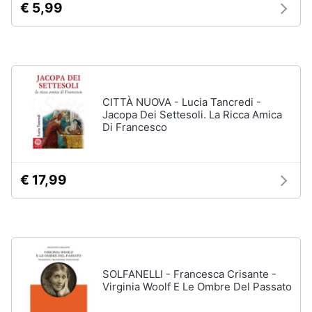
€ 5,99
disney
e
film
igiene
DVD
Film
Beauty
Vedi
tutti
Giocattoli
CITTÀ NUOVA - Lucia Tancredi -
Jacopa Dei Settesoli. La Ricca Amica
Di Francesco
Prima
Cd
infanzia
musicali
€ 17,99
Colonne
Fotografia
Sonore
CD
Musicali
Casalinghi
Musica
Leggera
Abbigliamento
SOLFANELLI - Francesca Crisante -
Musica
Virginia Woolf E Le Ombre Del Passato
Jazz
Sport