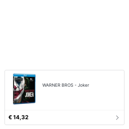
disney
e
film
igiene
DVD
Film
Beauty
Vedi
tutti
Giocattoli
Prima
Cd
infanzia
musicali
Colonne
Fotografia
Sonore
WARNER BROS - Joker
CD
Musicali
Casalinghi
Musica
Leggera
Abbigliamento
Musica
€ 14,32
Jazz
Sport