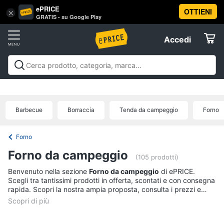
ePRICE
OTTIENI
Vai
×
Accedi
GRATIS - su Google Play
al
Registrati
menu
Accedi
Sport
Offerte
Abbigliamento
Sport
Abbigliamento sportivo
Sport outdoor
Sport
sportivo
Elettrodomestici
acquatici
Sport di squadra
Fitness e
T-
palestra
Campeggio
Offerte
Barbecue
Borraccia
Tenda da campeggio
Forno
shirt
Informatica
Felpa
Forno
Tuta
Telefonia
Forno da campeggio
Scarpe
(105 prodotti)
nike
Benvenuto nella sezione
Forno da campeggio
di ePRICE.
Tv
Scegli tra tantissimi prodotti in offerta, scontati e con consegna
Vedi
e
rapida. Scopri la nostra ampia proposta, consulta i prezzi e
tutti
Home
acquista comodamente online.
Cinema