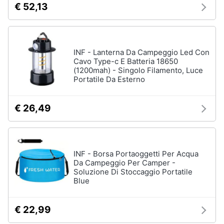
€ 52,13
Salvagente
e
igiene
Canoa
Vedi
Beauty
tutti
INF - Lanterna Da Campeggio Led Con
Cavo Type-c E Batteria 18650
(1200mah) - Singolo Filamento, Luce
Giocattoli
Portatile Da Esterno
Sport
Prima
di
€ 26,49
squadra
infanzia
Scarpe
da
Fotografia
calcio
INF - Borsa Portaoggetti Per Acqua
Pallone
Da Campeggio Per Camper -
da
Casalinghi
Soluzione Di Stoccaggio Portatile
calcio
Blue
Palla
Abbigliamento
da
basket
€ 22,99
Sport
Palla