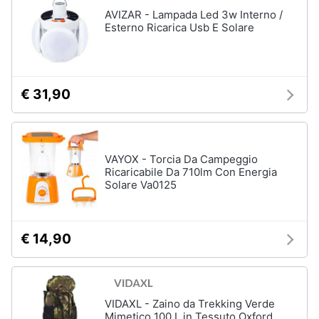
Assistenza
AVIZAR - Lampada Led 3w Interno /
clienti
Campeggio
Esterno Ricarica Usb E Solare
Barbecue
Esci
Borraccia
Torcia
€ 31,90
Borraccia
termica
Vedi
VAYOX - Torcia Da Campeggio
tutti
Ricaricabile Da 710lm Con Energia
Solare Va0125
€ 14,90
VIDAXL - Zaino da Trekking Verde
Mimetico 100 L in Tessuto Oxford