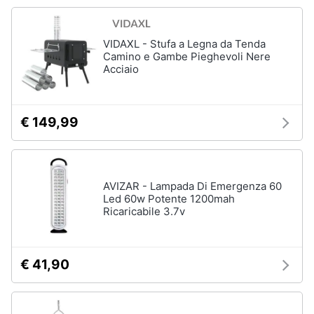
Vedi
Animali
tutti
VIDAXL - Stufa a Legna da Tenda
Camino e Gambe Pieghevoli Nere
Motori
Acciaio
Fitness
e
Libri,
palestra
cd
€ 149,99
e
Tapis
roulant
dvd
Cronometro
AVIZAR - Lampada Di Emergenza 60
Tapis
Festività
roulant
Led 60w Potente 1200mah
e
elettrico
Ricaricabile 3.7v
ricorrenze
Magnesio
supremo
Promozioni
€ 41,90
Vedi
tutti
Servizi