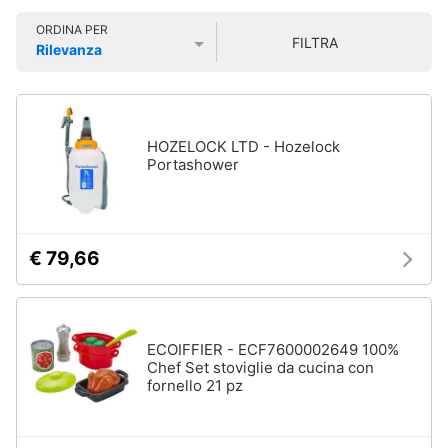
Smart
Sport
ORDINA PER
home
outdoor
FILTRA
Rilevanza
Mountain
Prezzo più basso
Prezzo più alto
Valutazioni
bike
Videogiochi
Bici
elettrica
Audio
HOZELOCK LTD - Hozelock
Sci
e
Portashower
musica
Borraccia
Vedi
Clima
tutti
€ 79,66
Arredo
Sport
acquatici
Brico
ECOIFFIER - ECF7600002649 100%
e
Chef Set stoviglie da cucina con
Kayak
fornello 21 pz
Giardinaggio
Canne
da
pesca
Salute