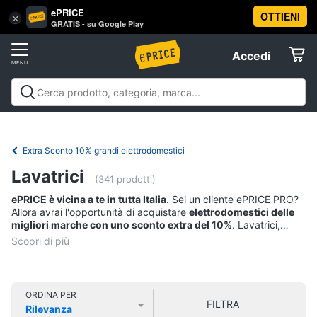
ePRICE
OTTIENI
Vai
×
Accedi
GRATIS - su Google Play
al
Registrati
menu
Accedi
Offerte
Offerte
Elettrodomestici
Extra Sconto 10% grandi elettrodomestici
Informatica
Lavatrici
(341 prodotti)
ePRICE è vicina a te in tutta Italia
. Sei un cliente ePRICE PRO?
Telefonia
Allora avrai l'opportunità di acquistare
elettrodomestici delle
migliori marche con uno sconto extra del 10%
. Lavatrici,
frigoriferi, forni, piani cottura, lavastoviglie e tanto altro a
Tv
prezzo speciale dei marchi più amati, come:
Samsung
,
e
Electrolux e AEG
,
Bosch e Siemens
,
Whirlpool, Hotpoint e
Home
Indesit
. Approfitta ora di questa promozione e avrai diritto ad
Cinema
uno
sconto extra del 10%
sui più apprezzati brand del settore.
ORDINA PER
Ma affrettati: l’
offerta scade il 3 Maggio
! Leggi le condizioni
FILTRA
Rilevanza
della promozione in fondo alla pagina. *