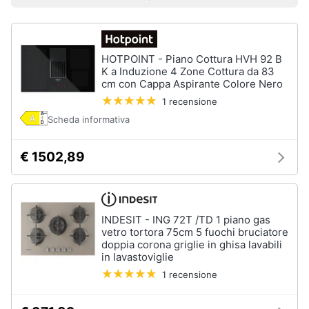
Prezzo più basso
Prezzo più alto
Valutazioni
Smart
home
HOTPOINT - Piano Cottura HVH 92 B
Videogiochi
K a Induzione 4 Zone Cottura da 83
cm con Cappa Aspirante Colore Nero
Audio
1 recensione
e
Scheda informativa
musica
€ 1502,89
Clima
Arredo
INDESIT - ING 72T /TD 1 piano gas
vetro tortora 75cm 5 fuochi bruciatore
Brico
doppia corona griglie in ghisa lavabili
e
in lavastoviglie
Giardinaggio
1 recensione
Salute