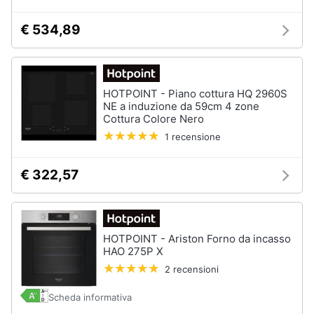
€ 534,89
Animali
Motori
HOTPOINT - Piano cottura HQ 2960S
Libri,
NE a induzione da 59cm 4 zone
Cottura Colore Nero
cd
e
1 recensione
dvd
€ 322,57
Festività
e
ricorrenze
HOTPOINT - Ariston Forno da incasso
HAO 275P X
Promozioni
2 recensioni
Servizi
Scheda informativa