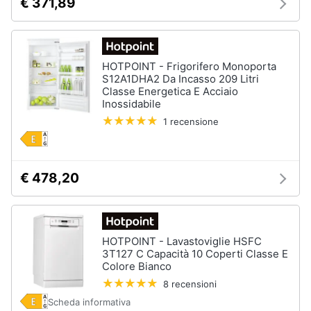
€ 371,89
e
igiene
Beauty
HOTPOINT - Frigorifero Monoporta
S12A1DHA2 Da Incasso 209 Litri
Classe Energetica E Acciaio
Giocattoli
Inossidabile
1 recensione
Prima
infanzia
€ 478,20
Fotografia
Casalinghi
HOTPOINT - Lavastoviglie HSFC
3T127 C Capacità 10 Coperti Classe E
Abbigliamento
Colore Bianco
8 recensioni
Sport
Scheda informativa