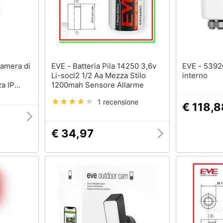
EVE - Batteria Pila 14250 3,6v
EVE - 539203 Adatto per uso
Li-socl2 1/2 Aa Mezza Stilo
interno
a IP
1200mah Sensore Allarme
xel
1 recensione
€ 118,8
€ 34,97