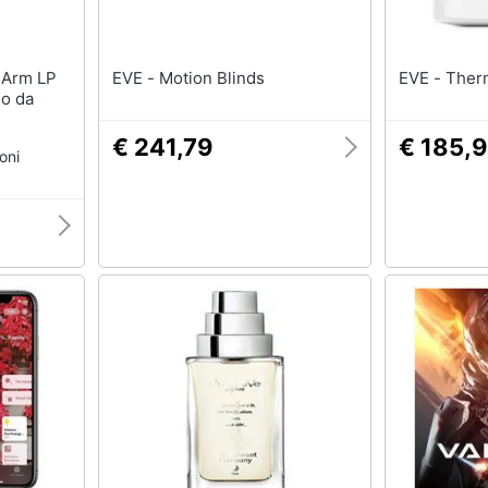
EVE - Motion Blinds
EVE - 
no da
€ 241,79
€ 185,
oni