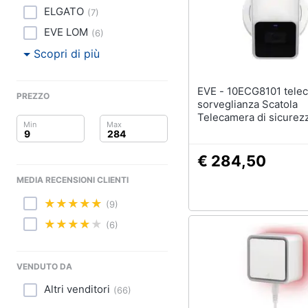
Clima
ELGATO
(
7
)
Arredo
EVE LOM
(
6
)
Scopri di più
Brico e Giardinaggio
EVE - 10ECG8101 telecamera di
Salute e igiene
PREZZO
sorveglianza Scatola
Telecamera di sicurezz
Beauty
Esterno 1920 x 1080 Pi
Soffitto /Parete /Palo
Giocattoli
€ 284,50
MEDIA RECENSIONI CLIENTI
Prima infanzia
(9)
Fotografia
(6)
Casalinghi
VENDUTO DA
Abbigliamento
Altri venditori
(
66
)