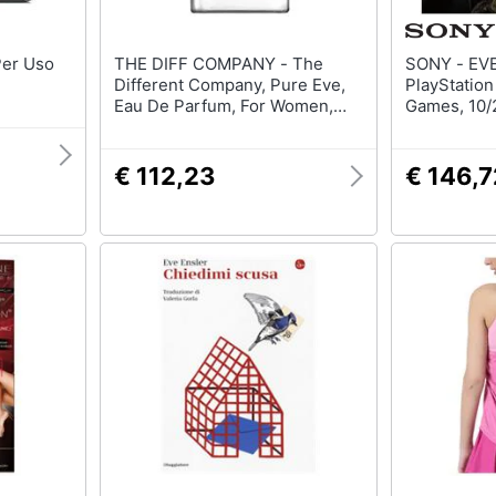
THE DIFF COMPANY - The
SONY - EVE: Valkyrie PS4,
Different Company, Pure Eve,
PlayStation
Eau De Parfum, For Women,
Games, 10/2
100 Ml
€ 112,23
€ 146,7