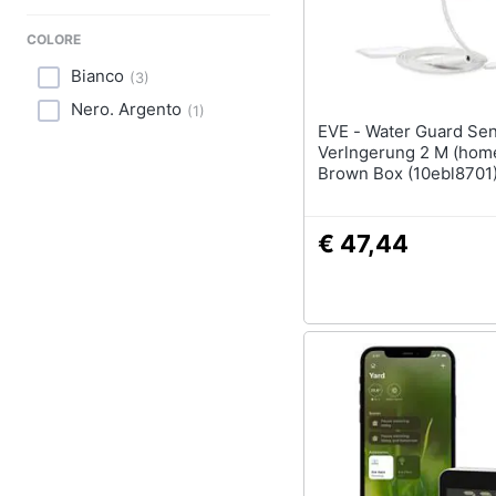
Sport
COLORE
Animali
Bianco
(
3
)
Motori
Nero. Argento
(
1
)
EVE - Water Guard Sensorkabel
Libri, cd e dvd
Verlngerung 2 M (home
Brown Box (10ebl8701
Festività e ricorrenze
€ 47,44
Promozioni