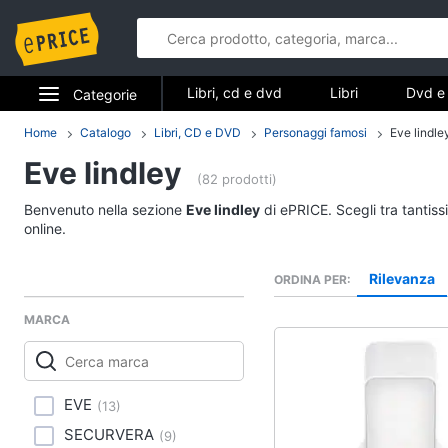
Libri, cd e dvd
Libri
Dvd e 
Categorie
Elettrodomestici
Home
Catalogo
Libri, CD e DVD
Personaggi famosi
Eve lindle
Libri, cd e d
Eve lindley
Informatica
(82 prodotti)
Libri
Benvenuto nella sezione
Eve lindley
di ePRICE. Scegli tra tantis
Telefonia
Religione e Spiritualit
online.
Attualità, politica e dir
Tv e Home Cinema
Rilevanza
ORDINA PER
Libri di Cucina
Smart home
Libri di Arte, Design e
MARCA
Architettura
Videogiochi
Vedi tutti
Audio e musica
EVE
(
13
)
SECURVERA
(
9
)