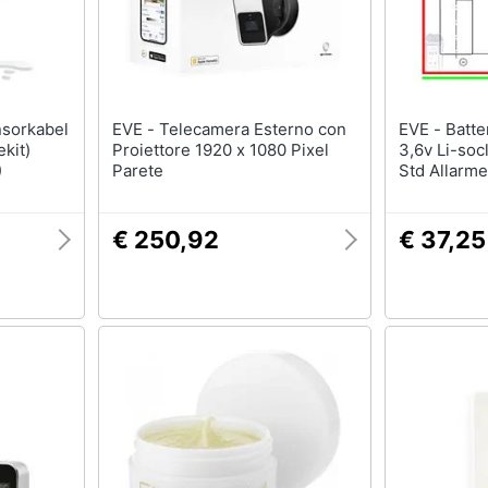
EVE - Telecamera Esterno con
EVE - Batteria Pila 14505 14500
kit)
Proiettore 1920 x 1080 Pixel
3,6v Li-soc
)
Parete
Std Allarm
€ 250,92
€ 37,25