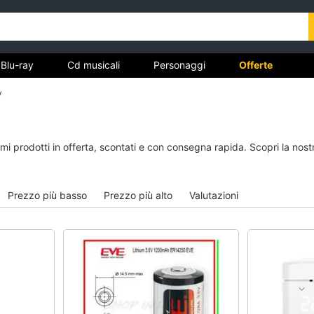
Blu-ray
Cd musicali
Personaggi
Offerte
y
vd
Dvd e Blu-ray
Cd musicali
simi prodotti in offerta, scontati e con consegna rapida. Scopri la n
à
Blu-Ray
Colonne Sonore
itto
Blu-Ray Musica Classica
CD Musicali
Prezzo più basso
Prezzo più alto
Valutazioni
Walt disney film
Musica Leggera
DVD Film
Musica Jazz
Vedi tutti
Vedi tutti