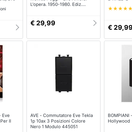
L'opera. 1950-1980. Ediz.
oni
italiana e inglese
€ 29,99
€ 29,9
e
AVE - Commutatore Eve Tekla
BOMPIANI - Eve Babitz - La 
Per Il
1p 10ax 3 Posizioni Colore
Hollywood
Nero 1 Modulo 445051