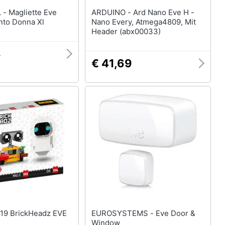
e Eve
ARDUINO - Ard Nano Eve H -
nto Donna Xl
Nano Every, Atmega4809, Mit
Header (abx00033)
8
€ 41,69
EUROSYSTEMS - Eve Door &
Window