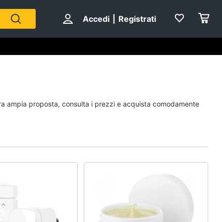
Accedi
|
Registrati
Personaggi
ostra ampia proposta, consulta i prezzi e acquista comodamente
cristiano ronaldo
Me contro Te
Sean connery
Barbara D'Urso
Vedi tutti