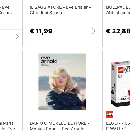
e
IL SAGGIATORE - Eve Ensler -
BULLPADEL - Magliett
 Crema
Chiedimi Scusa
Abbigliame
€ 11,99
€ 22,8
DARIO CIMORELLI EDITORE -
LEGO - 40619 BrickHeadz EVE
ola, Eve
Monica Poggi - Eve Arnold.
E WALL•E