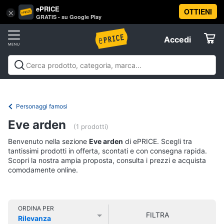
ePRICE
OTTIENI
Vai
×
Accedi
GRATIS - su Google Play
al
Registrati
menu
Accedi
Libri,
Offerte
cd
e
Libri, cd e dvd
Libri
Dvd e Blu-ray
Cd
dvd
Elettrodomestici
musicali
Personaggi
Offerte
Personaggi famosi
Libri
Informatica
Eve arden
Religione
(1 prodotti)
e
Benvenuto nella sezione
Eve arden
di ePRICE. Scegli tra
Spiritualità
Telefonia
tantissimi prodotti in offerta, scontati e con consegna rapida.
Attualità,
Scopri la nostra ampia proposta, consulta i prezzi e acquista
politica
comodamente online.
Tv
e
e
diritto
Home
Libri
Cinema
di
ORDINA PER
FILTRA
Cucina
Rilevanza