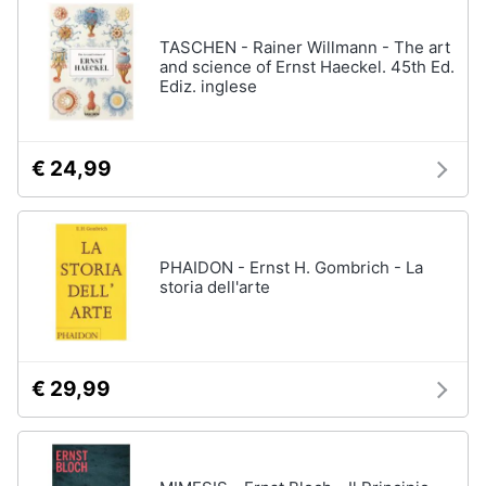
disney
e
film
igiene
TASCHEN - Rainer Willmann - The art
DVD
and science of Ernst Haeckel. 45th Ed.
Film
Ediz. inglese
Beauty
Vedi
tutti
Giocattoli
€ 24,99
Prima
Cd
infanzia
musicali
PHAIDON - Ernst H. Gombrich - La
Colonne
storia dell'arte
Fotografia
Sonore
CD
Musicali
Casalinghi
Musica
€ 29,99
Leggera
Abbigliamento
Musica
Jazz
Sport