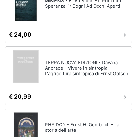
MIMESIS - Ernst Bloch - Il Principio
Vedi
Speranza. 1: Sogni Ad Occhi Aperti
tutti
Animali
Motori
Personaggi
€ 24,99
cristiano
Libri,
ronaldo
cd
Me
e
contro
TERRA NUOVA EDIZIONI - Dayana
dvd
Te
Andrade - Vivere in sintropia.
L'agricoltura sintropica di Ernst Götsch
Sean
connery
Festività
e
Barbara
ricorrenze
D'Urso
€ 20,99
Vedi
Promozioni
tutti
PHAIDON - Ernst H. Gombrich - La
Servizi
storia dell'arte