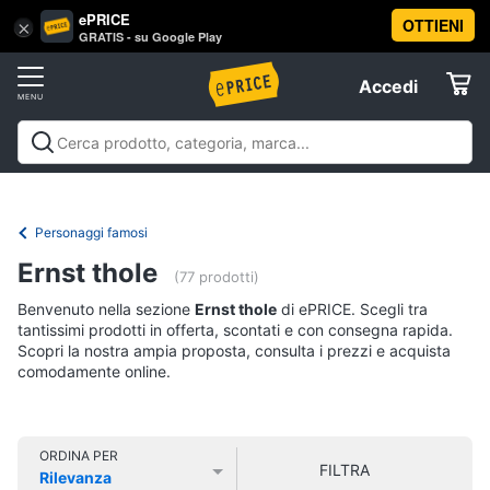
ePRICE
OTTIENI
Vai
×
Accedi
GRATIS - su Google Play
al
Registrati
menu
Accedi
Libri,
Offerte
cd
e
Libri, cd e dvd
Libri
Dvd e Blu-ray
Cd
dvd
Elettrodomestici
musicali
Personaggi
Offerte
Personaggi famosi
Libri
Informatica
Ernst thole
Religione
(77 prodotti)
e
Benvenuto nella sezione
Ernst thole
di ePRICE. Scegli tra
Spiritualità
Telefonia
tantissimi prodotti in offerta, scontati e con consegna rapida.
Attualità,
Scopri la nostra ampia proposta, consulta i prezzi e acquista
politica
comodamente online.
Tv
e
e
diritto
Home
Libri
Cinema
di
ORDINA PER
FILTRA
Cucina
Rilevanza