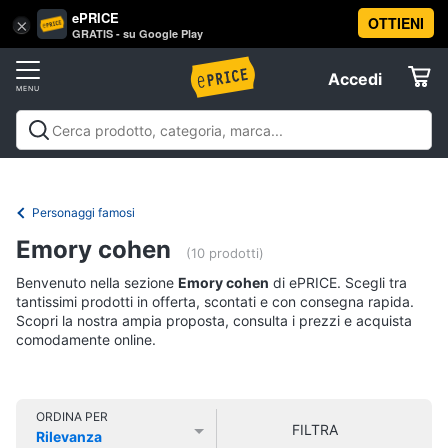
ePRICE
OTTIENI
Vai
×
Accedi
GRATIS - su Google Play
al
Registrati
menu
Accedi
Libri,
Offerte
cd
e
Libri, cd e dvd
Libri
Dvd e Blu-ray
Cd
dvd
Elettrodomestici
musicali
Personaggi
Offerte
Personaggi famosi
Libri
Informatica
Emory cohen
Religione
(10 prodotti)
e
Benvenuto nella sezione
Emory cohen
di ePRICE. Scegli tra
Spiritualità
Telefonia
tantissimi prodotti in offerta, scontati e con consegna rapida.
Attualità,
Scopri la nostra ampia proposta, consulta i prezzi e acquista
politica
comodamente online.
Tv
e
e
diritto
Home
Libri
Cinema
di
ORDINA PER
FILTRA
Cucina
Rilevanza