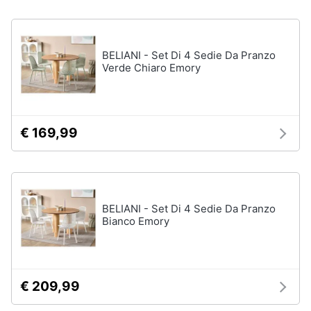
disney
e
film
igiene
DVD
Film
BELIANI - Set Di 4 Sedie Da Pranzo
Beauty
Verde Chiaro Emory
Vedi
tutti
Giocattoli
€ 169,99
Prima
Cd
infanzia
musicali
Colonne
Fotografia
Sonore
BELIANI - Set Di 4 Sedie Da Pranzo
CD
Bianco Emory
Musicali
Casalinghi
Musica
Leggera
Abbigliamento
Musica
€ 209,99
Jazz
Sport