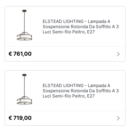
Vedi
tutti
Animali
ELSTEAD LIGHTING - Lampada A
Sospensione Rotonda Da Soffitto A 3
Motori
Personaggi
Luci Semi-filo Peltro, E27
cristiano
Libri,
ronaldo
cd
Me
€ 761,00
e
contro
dvd
Te
Sean
connery
Festività
e
Barbara
ELSTEAD LIGHTING - Lampada A
ricorrenze
D'Urso
Sospensione Rotonda Da Soffitto A 3
Luci Semi-filo Peltro, E27
Vedi
Promozioni
tutti
€ 719,00
Servizi