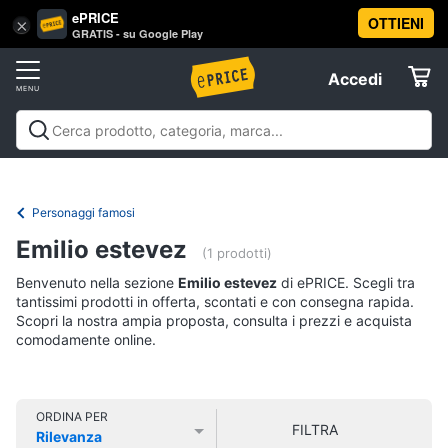
ePRICE
OTTIENI
Vai
×
Accedi
GRATIS - su Google Play
al
Registrati
menu
Accedi
Libri,
Offerte
cd
e
Libri, cd e dvd
Libri
Dvd e Blu-ray
Cd
dvd
Elettrodomestici
musicali
Personaggi
Offerte
Personaggi famosi
Libri
Informatica
Emilio estevez
Religione
(1 prodotti)
e
Benvenuto nella sezione
Emilio estevez
di ePRICE. Scegli tra
Spiritualità
Telefonia
tantissimi prodotti in offerta, scontati e con consegna rapida.
Attualità,
Scopri la nostra ampia proposta, consulta i prezzi e acquista
politica
comodamente online.
Tv
e
e
diritto
Home
Libri
Cinema
di
ORDINA PER
FILTRA
Cucina
Rilevanza