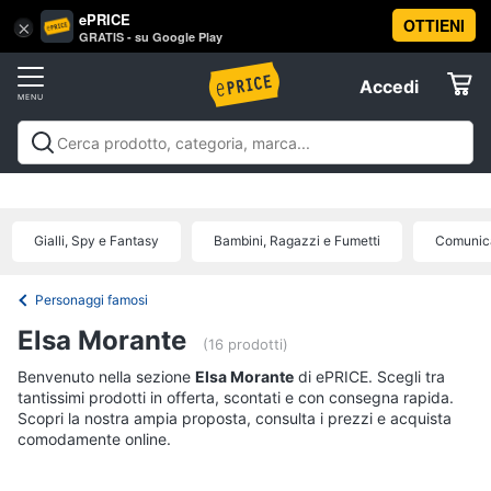
ePRICE
OTTIENI
Vai
×
Accedi
GRATIS - su Google Play
al
Registrati
menu
Accedi
Libri,
Offerte
cd
e
Libri, cd e dvd
Libri
Dvd e Blu-ray
Cd
dvd
Elettrodomestici
musicali
Personaggi
Offerte
Gialli, Spy e Fantasy
Bambini, Ragazzi e Fumetti
Comunica
Libri
Informatica
Religione
e
Personaggi famosi
Spiritualità
Telefonia
Elsa Morante
(16 prodotti)
Attualità,
politica
Benvenuto nella sezione
Tv
Elsa Morante
di ePRICE. Scegli tra
e
tantissimi prodotti in offerta, scontati e con consegna rapida.
e
diritto
Scopri la nostra ampia proposta, consulta i prezzi e acquista
Home
Libri
comodamente online.
Cinema
di
Cucina