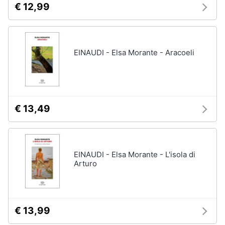
€ 12,99
disney
e
film
igiene
DVD
Film
Beauty
EINAUDI - Elsa Morante - Aracoeli
Vedi
tutti
Giocattoli
Prima
€ 13,49
Cd
infanzia
musicali
Colonne
Fotografia
Sonore
CD
EINAUDI - Elsa Morante - L'isola di
Musicali
Arturo
Casalinghi
Musica
Leggera
Abbigliamento
Musica
Jazz
€ 13,99
Sport