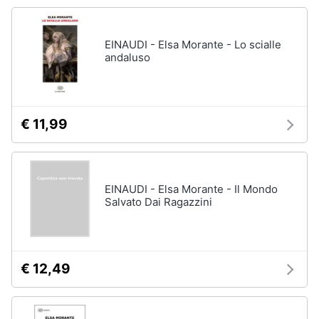
Vedi
tutti
Animali
EINAUDI - Elsa Morante - Lo scialle
andaluso
Motori
Personaggi
cristiano
Libri,
ronaldo
cd
€ 11,99
Me
e
contro
dvd
Te
Sean
connery
EINAUDI - Elsa Morante - Il Mondo
Festività
Salvato Dai Ragazzini
e
Barbara
ricorrenze
D'Urso
Vedi
Promozioni
tutti
€ 12,49
Servizi