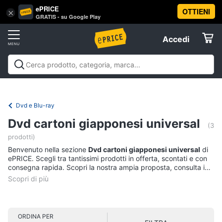
ePRICE
OTTIENI
Vai
×
Accedi
GRATIS - su Google Play
al
Registrati
menu
Accedi
Libri,
Offerte
cd
e
Libri, cd e dvd
Libri
Dvd e Blu-ray
Cd
dvd
Elettrodomestici
musicali
Personaggi
Offerte
Dvd e Blu-ray
Libri
Informatica
Dvd cartoni giapponesi universal
Religione
(3
e
prodotti)
Spiritualità
Telefonia
Benvenuto nella sezione
Dvd cartoni giapponesi universal
di
Attualità,
ePRICE. Scegli tra tantissimi prodotti in offerta, scontati e con
politica
consegna rapida. Scopri la nostra ampia proposta, consulta i
Tv
e
prezzi e acquista comodamente online.
e
diritto
Home
Libri
Cinema
di
Cucina
ORDINA PER