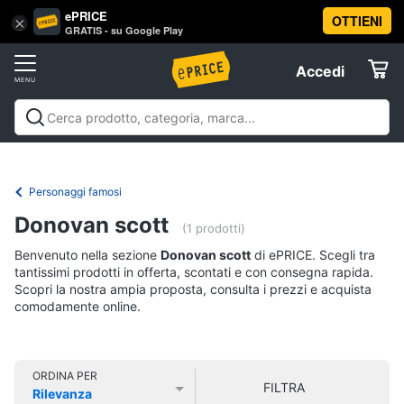
ePRICE
OTTIENI
Vai
×
Accedi
GRATIS - su Google Play
al
Registrati
menu
Accedi
Libri,
Offerte
cd
e
Libri, cd e dvd
Libri
Dvd e Blu-ray
Cd
dvd
Elettrodomestici
musicali
Personaggi
Offerte
Personaggi famosi
Libri
Informatica
Donovan scott
Religione
(1 prodotti)
e
Benvenuto nella sezione
Donovan scott
di ePRICE. Scegli tra
Spiritualità
Telefonia
tantissimi prodotti in offerta, scontati e con consegna rapida.
Attualità,
Scopri la nostra ampia proposta, consulta i prezzi e acquista
politica
comodamente online.
Tv
e
e
diritto
Home
Libri
Cinema
di
ORDINA PER
FILTRA
Cucina
Rilevanza