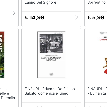
L'anno Del Signore
Sorrentino 
fotocopie. 
Francesco d
€ 14,99
€ 5,99
EINAUDI - Eduardo De Filippo -
EINAUDI - Domenico Starnone
elle e
Sabato, domenica e lunedì
- L'umanità
ni Duemila