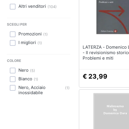
Sport
Altri venditori
(
104
)
Animali
SCEGLI PER
Motori
Promozioni
(
1
)
Libri, cd e dvd
I migliori
(
1
)
LATERZA - Domenico Losurdo
Festività e ricorrenze
- Il revisionismo storic
Problemi e miti
COLORE
Promozioni
Nero
(
5
)
€ 23,99
Bianco
(
1
)
Nero, Acciaio
(
1
)
inossidabile