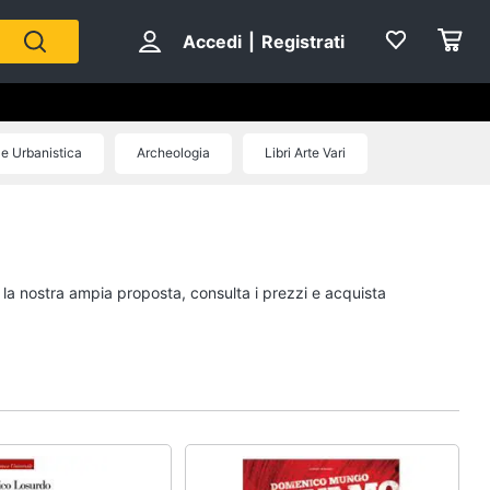
Accedi
|
Registrati
 e Urbanistica
Archeologia
Libri Arte Vari
Personaggi
cristiano ronaldo
Me contro Te
i la nostra ampia proposta, consulta i prezzi e acquista
Sean connery
Barbara D'Urso
Vedi tutti