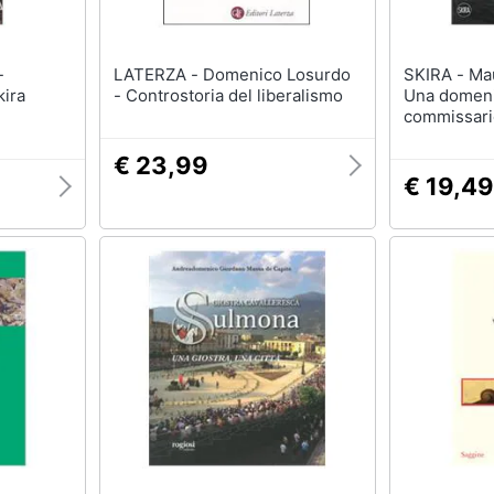
-
LATERZA - Domenico Losurdo
SKIRA - Maurizio de Giovanni -
ira
- Controstoria del liberalismo
Una domeni
commissario
€ 23,99
€ 19,49