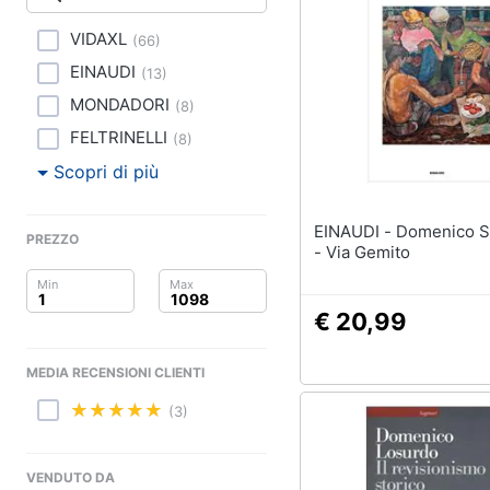
Clima
VIDAXL
(
66
)
Arredo
EINAUDI
(
13
)
Brico e Giardinaggio
MONDADORI
(
8
)
FELTRINELLI
(
8
)
Salute e igiene
Scopri di più
Beauty
EINAUDI - Domenico Starnone
PREZZO
Giocattoli
- Via Gemito
Prima infanzia
€ 20,99
Fotografia
MEDIA RECENSIONI CLIENTI
Casalinghi
(3)
Abbigliamento
VENDUTO DA