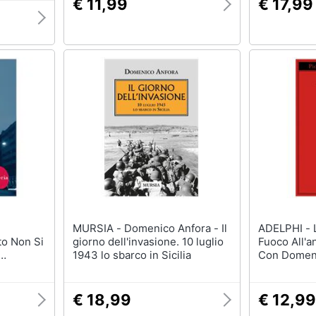
€ 11,99
€ 17,99
MURSIA - Domenico Anfora - Il
ADELPHI - Leonardo Sciascia -
to Non Si
giorno dell'invasione. 10 luglio
Fuoco All'a
1943 lo sbarco in Sicilia
Con Domeni
€ 18,99
€ 12,99