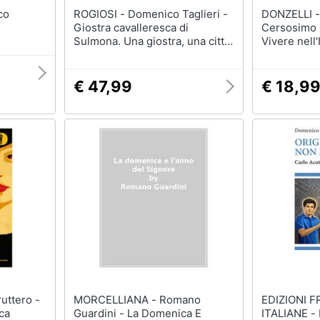
ROGIOSI - Domenico Taglieri -
DONZELLI - Domenic
Giostra cavalleresca di
Cersosimo 
Sulmona. Una giostra, una città.
Vivere nell'
Ediz. a colori
€ 47,99
€ 18,9
MORCELLIANA - Romano
EDIZIONI 
ca
Guardini - La Domenica E
ITALIANE - Domenico