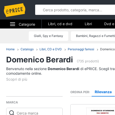
Libri, cd e dvd
Libri
Dvd e 
Categorie
Elettrodomestici
Gialli, Spy e Fantasy
Bambini, Ragazzi e Fumetti
Libri, cd e d
Informatica
Home
Catalogo
Libri, CD e DVD
Personaggi famosi
Domenico 
Libri
Domenico Berardi
Telefonia
Religione e Spiritualit
(735 prodotti)
Attualità, politica e dir
Benvenuto nella sezione
Tv e Home Cinema
Domenico Berardi
di ePRICE. Scegli tra
Libri di Cucina
comodamente online.
Smart home
Libri di Arte, Design e
Architettura
Videogiochi
Rilevanza
ORDINA PER
Vedi tutti
MARCA
Audio e musica