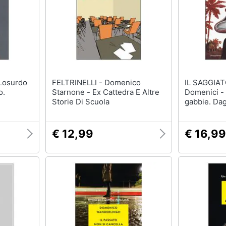
FELTRINELLI - Domenico
IL SAGGIATORE -
o.
Starnone - Ex Cattedra E Altre
Domenici - 
Storie Di Scuola
gabbie. Dag
Expo al raz
etnica
€ 12,99
€ 16,99