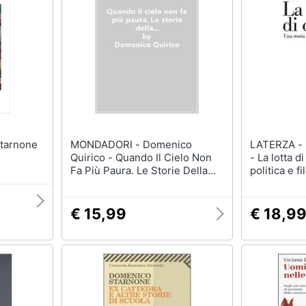
MONDADORI - Domenico
LATERZA - Domenico Losurdo
Quirico - Quando Il Cielo Non
- La lotta d
Fa Più Paura. Le Storie Della
politica e fi
Guerra Per Raccontare La Pace
€ 15,99
€ 18,9