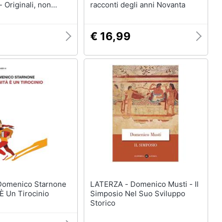
- Originali, non
racconti degli anni Novanta
Carlo Acutis e
'Assisi
€ 16,99
LATERZA - Domenico Musti - Il
 È Un Tirocinio
Simposio Nel Suo Sviluppo
Storico