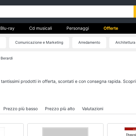
Blu-ray
Cd musicali
Personaggi
Offerte
Comunicazione e Marketing
Arredamento
Architettura
vd
Berardi
Dvd e Blu-ray
Cd musicali
à
Blu-Ray
Colonne Sonore
itto
Blu-Ray Musica Classica
CD Musicali
 tantissimi prodotti in offerta, scontati e con consegna rapida. Scopr
Walt disney film
Musica Leggera
DVD Film
Musica Jazz
Vedi tutti
Vedi tutti
Prezzo più basso
Prezzo più alto
Valutazioni