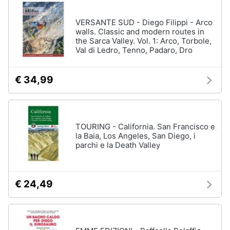
disney
e
film
igiene
VERSANTE SUD - Diego Filippi - Arco
DVD
walls. Classic and modern routes in
Film
the Sarca Valley. Vol. 1: Arco, Torbole,
Beauty
Val di Ledro, Tenno, Padaro, Dro
Vedi
tutti
Giocattoli
€ 34,99
Prima
Cd
infanzia
musicali
TOURING - California. San Francisco e
Colonne
la Baia, Los Angeles, San Diego, i
Fotografia
Sonore
parchi e la Death Valley
CD
Musicali
Casalinghi
Musica
€ 24,49
Leggera
Abbigliamento
Musica
Jazz
Sport