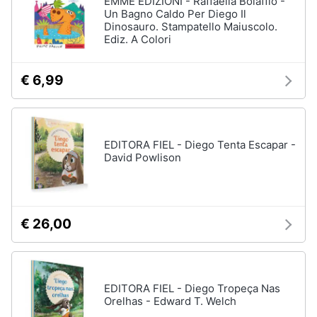
EMME EDIZIONI - Raffaella Bolaffio -
Vedi
Un Bagno Caldo Per Diego Il
tutti
Dinosauro. Stampatello Maiuscolo.
Animali
Ediz. A Colori
Motori
Personaggi
€ 6,99
cristiano
Libri,
ronaldo
cd
Me
e
contro
EDITORA FIEL - Diego Tenta Escapar -
dvd
Te
David Powlison
Sean
connery
Festività
e
Barbara
ricorrenze
D'Urso
€ 26,00
Vedi
Promozioni
tutti
EDITORA FIEL - Diego Tropeça Nas
Servizi
Orelhas - Edward T. Welch