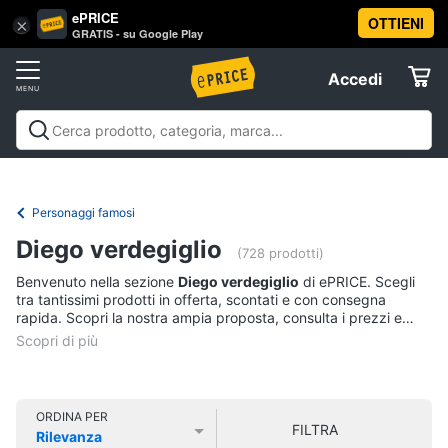
ePRICE
OTTIENI
Vai
×
Accedi
GRATIS - su Google Play
al
Registrati
menu
Accedi
Libri,
Offerte
cd
e
Libri, cd e dvd
Libri
Dvd e Blu-ray
Cd
dvd
Elettrodomestici
musicali
Personaggi
Offerte
Personaggi famosi
Libri
Informatica
Diego verdegiglio
Religione
(728 prodotti)
e
Benvenuto nella sezione
Diego verdegiglio
di ePRICE. Scegli
Spiritualità
Telefonia
tra tantissimi prodotti in offerta, scontati e con consegna
Attualità,
rapida. Scopri la nostra ampia proposta, consulta i prezzi e
politica
acquista comodamente online.
Tv
e
e
diritto
Home
Libri
Cinema
di
ORDINA PER
FILTRA
Cucina
Rilevanza