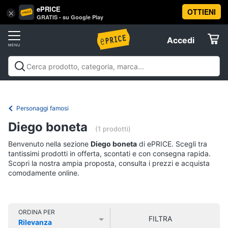
ePRICE
OTTIENI
Vai
×
Accedi
GRATIS - su Google Play
al
Registrati
menu
Accedi
Libri,
Offerte
cd
e
Libri, cd e dvd
Libri
Dvd e Blu-ray
Cd
dvd
Elettrodomestici
musicali
Personaggi
Offerte
Personaggi famosi
Libri
Informatica
Diego boneta
Religione
(1 prodotti)
e
Benvenuto nella sezione
Diego boneta
di ePRICE. Scegli tra
Spiritualità
Telefonia
tantissimi prodotti in offerta, scontati e con consegna rapida.
Attualità,
Scopri la nostra ampia proposta, consulta i prezzi e acquista
politica
comodamente online.
Tv
e
e
diritto
Home
Libri
Cinema
di
ORDINA PER
FILTRA
Cucina
Rilevanza