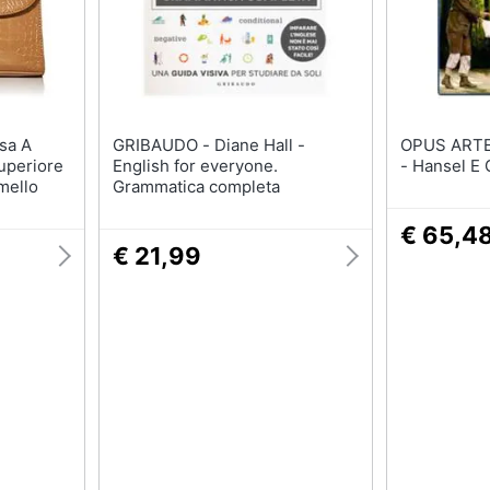
GRIBAUDO - Diane Hall -
OPUS ARTE - Brd Humper
uperiore
English for everyone.
- Hansel E 
mello
Grammatica completa
€ 65,4
€ 21,99