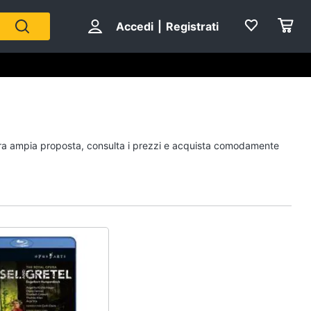
Accedi
|
Registrati
Personaggi
ostra ampia proposta, consulta i prezzi e acquista comodamente
cristiano ronaldo
Me contro Te
Sean connery
Barbara D'Urso
Vedi tutti