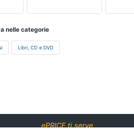
va nelle categorie
i
Libri, CD e DVD
ePRICE ti serve