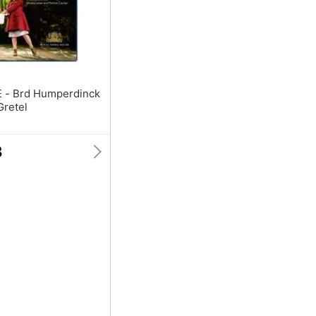
dinck
Gretel
8