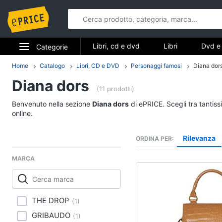
Libri, cd e dvd
Libri
Dvd e 
Categorie
Elettrodomestici
Home
Catalogo
Libri, CD e DVD
Personaggi famosi
Diana dor
Libri, cd e d
Diana dors
Informatica
(11 prodotti)
Libri
Benvenuto nella sezione
Diana dors
di ePRICE. Scegli tra tantis
Telefonia
Religione e Spiritualit
online.
Attualità, politica e dir
Tv e Home Cinema
Rilevanza
ORDINA PER
Libri di Cucina
Smart home
Libri di Arte, Design e
MARCA
Architettura
Videogiochi
Vedi tutti
Audio e musica
THE DROP
(
1
)
GRIBAUDO
(
1
)