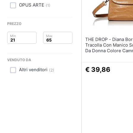
Clima
OPUS ARTE
(
1
)
Arredo
PREZZO
Brico e Giardinaggio
THE DROP - Diana Borsa A
Salute e igiene
Tracolla Con Manico S
Da Donna Colore Cam
Beauty
VENDUTO DA
Giocattoli
€ 39,86
Altri venditori
(
2
)
Prima infanzia
Fotografia
Casalinghi
Abbigliamento