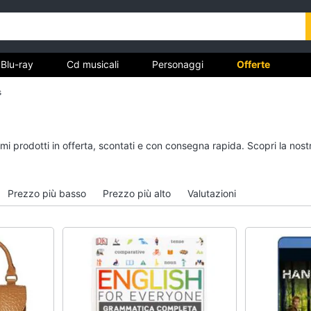
Blu-ray
Cd musicali
Personaggi
Offerte
s
vd
Dvd e Blu-ray
Cd musicali
simi prodotti in offerta, scontati e con consegna rapida. Scopri la n
à
Blu-Ray
Colonne Sonore
itto
Blu-Ray Musica Classica
CD Musicali
Prezzo più basso
Prezzo più alto
Valutazioni
Walt disney film
Musica Leggera
DVD Film
Musica Jazz
Vedi tutti
Vedi tutti