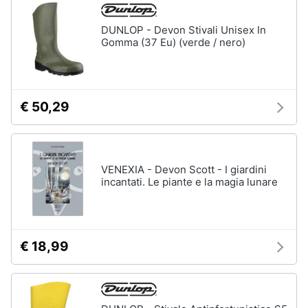
disney
e
film
igiene
DUNLOP - Devon Stivali Unisex In
DVD
Gomma (37 Eu) (verde / nero)
Film
Beauty
Vedi
tutti
Giocattoli
€ 50,29
Prima
Cd
infanzia
musicali
VENEXIA - Devon Scott - I giardini
Colonne
incantati. Le piante e la magia lunare
Fotografia
Sonore
CD
Musicali
Casalinghi
Musica
€ 18,99
Leggera
Abbigliamento
Musica
Jazz
Sport