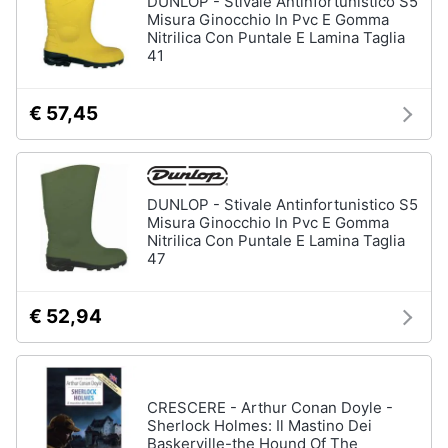
DUNLOP - Stivale Antinfortunistico S5
Vedi
Misura Ginocchio In Pvc E Gomma
tutti
Nitrilica Con Puntale E Lamina Taglia
Animali
41
Motori
Personaggi
€ 57,45
cristiano
Libri,
ronaldo
cd
Me
e
contro
DUNLOP - Stivale Antinfortunistico S5
dvd
Te
Misura Ginocchio In Pvc E Gomma
Nitrilica Con Puntale E Lamina Taglia
Sean
47
connery
Festività
e
Barbara
ricorrenze
D'Urso
€ 52,94
Vedi
Promozioni
tutti
CRESCERE - Arthur Conan Doyle -
Servizi
Sherlock Holmes: Il Mastino Dei
Baskerville-the Hound Of The