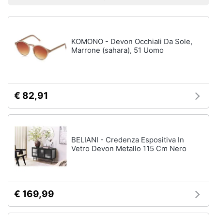
Prezzo più basso
Prezzo più alto
Valutazioni
Libri
Smart
di
home
Arte,
Design
e
KOMONO - Devon Occhiali Da Sole,
Videogiochi
Architettura
Marrone (sahara), 51 Uomo
Vedi
Audio
tutti
e
musica
€ 82,91
Dvd
Clima
e
Blu-
ray
BELIANI - Credenza Espositiva In
Arredo
Vetro Devon Metallo 115 Cm Nero
Blu-
Ray
Brico
Blu-
e
Ray
Giardinaggio
Musica
€ 169,99
Classica
Salute
Walt