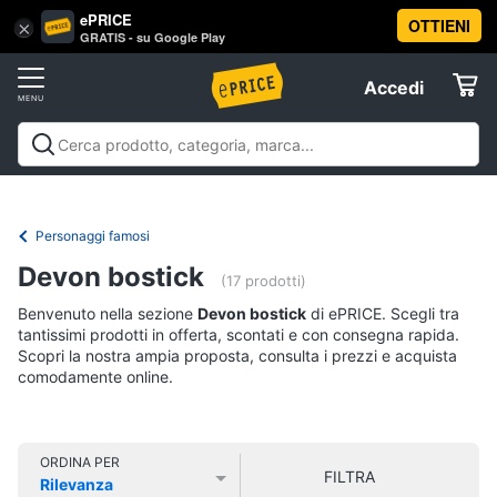
ePRICE
OTTIENI
Vai
×
Accedi
GRATIS - su Google Play
al
Registrati
menu
Accedi
Libri,
Offerte
cd
e
Libri, cd e dvd
Libri
Dvd e Blu-ray
Cd
dvd
Elettrodomestici
musicali
Personaggi
Offerte
Personaggi famosi
Libri
Informatica
Devon bostick
Religione
(17 prodotti)
e
Benvenuto nella sezione
Devon bostick
di ePRICE. Scegli tra
Spiritualità
Telefonia
tantissimi prodotti in offerta, scontati e con consegna rapida.
Attualità,
Scopri la nostra ampia proposta, consulta i prezzi e acquista
politica
comodamente online.
Tv
e
e
diritto
Home
Libri
Cinema
di
ORDINA PER
FILTRA
Cucina
Rilevanza