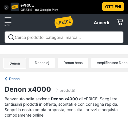
ePRICE
OTTIENI
Vai
×
Accedi
GRATIS - su Google Play
al
Registrati
menu
Accedi
Offerte
Offerte
Elettrodomestici
Denon dj
Denon heos
Amplificatore Deno
Denon
Informatica
Denon
Telefonia
Denon x4000
(1 prodotti)
Tv
Benvenuto nella sezione
Denon x4000
di ePRICE. Scegli tra
tantissimi prodotti in offerta, scontati e con consegna rapida.
e
Scopri la nostra ampia proposta, consulta i prezzi e acquista
Home
comodamente online.
Cinema