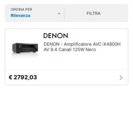
Smart
ORDINA PER
home
FILTRA
Rilevanza
Prezzo più basso
Prezzo più alto
Valutazioni
Videogiochi
Audio
DENON - Amplificatore AVC-X4800H
e
AV 9.4 Canali 125W Nero
musica
Clima
€ 2792,03
Arredo
Brico
e
Giardinaggio
Salute