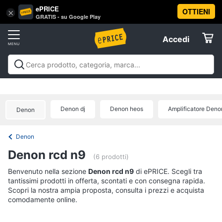
ePRICE
OTTIENI
Vai
×
Accedi
GRATIS - su Google Play
al
Registrati
menu
Accedi
Offerte
Offerte
Elettrodomestici
Denon dj
Denon heos
Amplificatore Deno
Denon
Informatica
Denon
Telefonia
Denon rcd n9
(6 prodotti)
Tv
Benvenuto nella sezione
Denon rcd n9
di ePRICE. Scegli tra
tantissimi prodotti in offerta, scontati e con consegna rapida.
e
Scopri la nostra ampia proposta, consulta i prezzi e acquista
Home
comodamente online.
Cinema