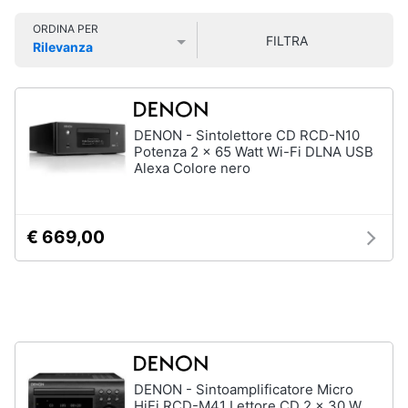
Smart
ORDINA PER
home
FILTRA
Rilevanza
Prezzo più basso
Prezzo più alto
Valutazioni
Videogiochi
Audio
DENON - Sintolettore CD RCD-N10
e
Potenza 2 x 65 Watt Wi-Fi DLNA USB
musica
Alexa Colore nero
Clima
€ 669,00
Arredo
Brico
e
Giardinaggio
DENON - Sintoamplificatore Micro
Salute
HiFi RCD-M41 Lettore CD 2 x 30 W