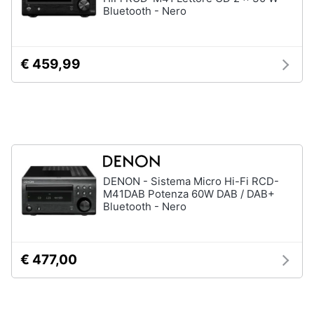
Bluetooth - Nero
e
igiene
€ 459,99
Beauty
Giocattoli
Prima
infanzia
DENON - Sistema Micro Hi-Fi RCD-
Fotografia
M41DAB Potenza 60W DAB / DAB+
Bluetooth - Nero
Casalinghi
€ 477,00
Abbigliamento
Sport