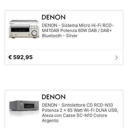
Animali
DENON - Sistema Micro Hi-Fi RCD-
Motori
M41DAB Potenza 60W DAB / DAB+
Bluetooth - Silver
Libri,
cd
e
€ 592,95
dvd
Festività
e
ricorrenze
Promozioni
DENON - Sintolettore CD RCD-N10
Potenza 2 x 65 Watt Wi-Fi DLNA USB,
Alexa con Casse SC-N10 Colore
Servizi
Argento