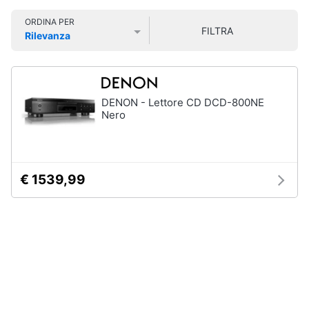
Smart
ORDINA PER
home
FILTRA
Rilevanza
Prezzo più basso
Prezzo più alto
Valutazioni
Videogiochi
Audio
DENON - Lettore CD DCD-800NE
e
Nero
musica
Clima
€ 1539,99
Arredo
Brico
e
Giardinaggio
Salute