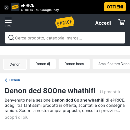
ePRICE
OTTIENI
Vai
×
Accedi
GRATIS - su Google Play
al
Registrati
menu
Accedi
Offerte
Offerte
Elettrodomestici
Denon dj
Denon heos
Amplificatore Deno
Denon
Informatica
Denon
Telefonia
Denon dcd 800ne whathifi
(1 prodotti)
Tv
Benvenuto nella sezione
Denon dcd 800ne whathifi
di ePRICE.
Scegli tra tantissimi prodotti in offerta, scontati e con consegna
e
rapida. Scopri la nostra ampia proposta, consulta i prezzi e
Home
acquista comodamente online.
Cinema