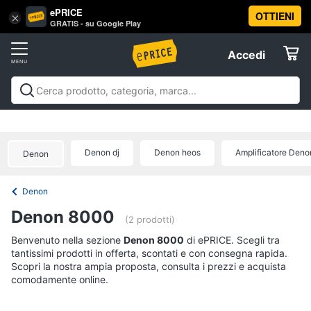
ePRICE
OTTIENI
Vai
×
Accedi
GRATIS - su Google Play
al
Registrati
menu
Accedi
Offerte
Offerte
Elettrodomestici
Denon dj
Denon heos
Amplificatore Deno
Denon
Informatica
Denon
Telefonia
Denon 8000
(2 prodotti)
Tv
Benvenuto nella sezione
Denon 8000
di ePRICE. Scegli tra
tantissimi prodotti in offerta, scontati e con consegna rapida.
e
Scopri la nostra ampia proposta, consulta i prezzi e acquista
Home
comodamente online.
Cinema