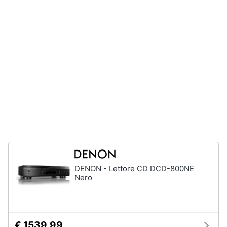
e
igiene
Beauty
Giocattoli
Prima
infanzia
Fotografia
Casalinghi
DENON - Lettore CD DCD-800NE
Nero
Abbigliamento
Sport
€ 1539,99