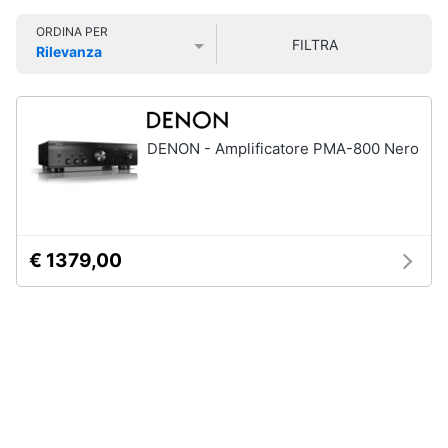
Smart
ORDINA PER
home
FILTRA
Rilevanza
Prezzo più basso
Prezzo più alto
Valutazioni
Videogiochi
Audio
DENON - Amplificatore PMA-800 Nero
e
musica
Clima
€ 1379,00
Arredo
Brico
e
Giardinaggio
Salute