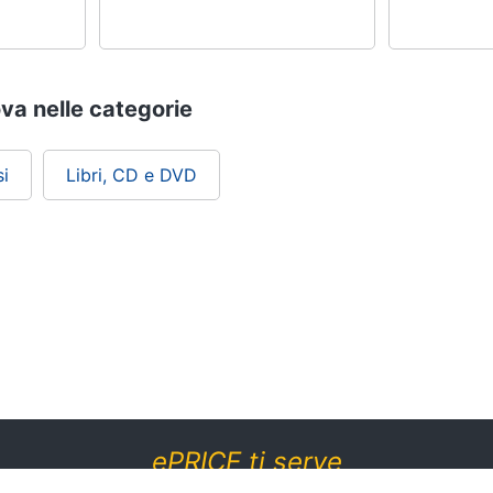
ova nelle categorie
i
Libri, CD e DVD
ePRICE ti serve