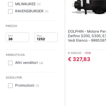
Clima
MILWAUKEE
(
1
)
Arredo
RAVENSBURGER
(
1
)
Brico e Giardinaggio
PREZZO
DOLPHIN - Motore Per Robot
Salute e igiene
Delfino S200, S300, E3
Vedi Elenco - 999538
Beauty
€ 599,00
Giocattoli
-45%
VENDUTO DA
€ 327,83
Altri venditori
(
4
)
Prima infanzia
Fotografia
SCEGLI PER
Promozioni
Casalinghi
(
1
)
Abbigliamento