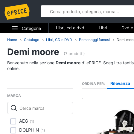
Libri, cd e dvd
Libri
Dvd e 
Categorie
Elettrodomestici
Home
Catalogo
Libri, CD e DVD
Personaggi famosi
Demi moo
Libri, cd e d
Demi moore
Informatica
(7 prodotti)
Libri
Benvenuto nella sezione
Demi moore
di ePRICE. Scegli tra tanti
Telefonia
Religione e Spiritualit
online.
Attualità, politica e dir
Tv e Home Cinema
Rilevanza
ORDINA PER
Libri di Cucina
Smart home
Libri di Arte, Design e
MARCA
Architettura
Videogiochi
Vedi tutti
Audio e musica
AEG
(
1
)
DOLPHIN
(
1
)