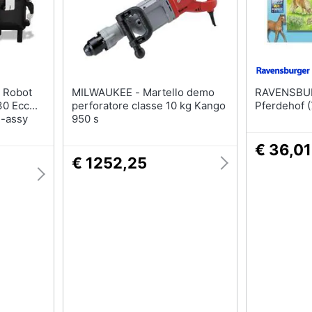
MILWAUKEE - Martello demo
RAVENSBURGER 
0 Ecc...
perforatore classe 10 kg Kango
Pferdehof 
7-assy
950 s
€ 36,01
€ 1252,25