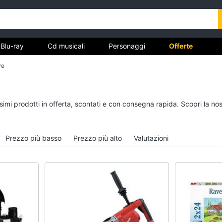
Blu-ray
Cd musicali
Personaggi
Offerte
re
vd
Dvd e Blu-ray
Cd musicali
ssimi prodotti in offerta, scontati e con consegna rapida. Scopri la 
à
Blu-Ray
Colonne Sonore
itto
Blu-Ray Musica Classica
CD Musicali
Prezzo più basso
Prezzo più alto
Valutazioni
Walt disney film
Musica Leggera
DVD Film
Musica Jazz
Vedi tutti
Vedi tutti