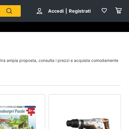
Accedi
|
Registrati
Personaggi
nostra ampia proposta, consulta i prezzi e acquista comodamente
cristiano ronaldo
Me contro Te
Sean connery
Barbara D'Urso
Vedi tutti