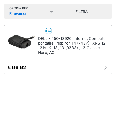
Smart
ORDINA PER
home
FILTRA
Rilevanza
Prezzo più basso
Prezzo più alto
Valutazioni
Videogiochi
Audio
DELL - 450-18920, Interno, Computer
e
portatile, Inspiron 14 (7437) , XPS 12,
musica
12 MLK, 13, 13 (9333) , 13 Classic,
Nero, AC
Clima
€ 66,62
Arredo
Brico
e
Giardinaggio
Salute