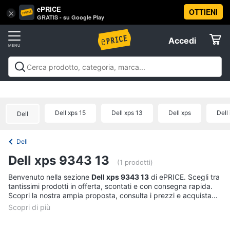
ePRICE
OTTIENI
Vai
×
Accedi
GRATIS - su Google Play
al
Registrati
menu
Accedi
Offerte
Offerte
Elettrodomestici
Dell xps 15
Dell xps 13
Dell xps
Dell
Dell
Informatica
Dell
Telefonia
Dell xps 9343 13
(1 prodotti)
Tv
Benvenuto nella sezione
Dell xps 9343 13
di ePRICE. Scegli tra
tantissimi prodotti in offerta, scontati e con consegna rapida.
e
Scopri la nostra ampia proposta, consulta i prezzi e acquista
Home
comodamente online.
Cinema