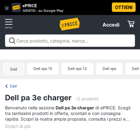
ePRICE
OTTIENI
Vai
×
Accedi
GRATIS - su Google Play
al
Registrati
menu
Accedi
Offerte
Offerte
Elettrodomestici
Dell xps 15
Dell xps 13
Dell xps
Dell
Dell
Informatica
Dell
Telefonia
Dell pa 3e charger
(2 prodotti)
Tv
Benvenuto nella sezione
Dell pa 3e charger
di ePRICE. Scegli
tra tantissimi prodotti in offerta, scontati e con consegna
e
rapida. Scopri la nostra ampia proposta, consulta i prezzi e
Home
acquista comodamente online.
Cinema