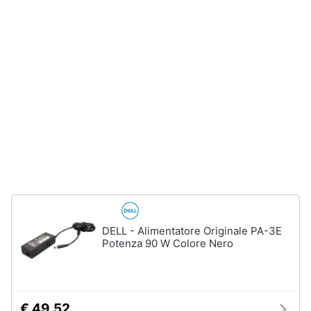
e
igiene
Beauty
Giocattoli
Prima
infanzia
Fotografia
Casalinghi
DELL - Alimentatore Originale PA-3E
Potenza 90 W Colore Nero
Abbigliamento
Sport
€ 49,52