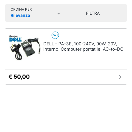
Smart
ORDINA PER
home
FILTRA
Rilevanza
Prezzo più basso
Prezzo più alto
Valutazioni
Videogiochi
Audio
DELL - PA-3E, 100-240V, 90W, 20V,
e
Interno, Computer portatile, AC-to-DC
musica
Clima
€ 50,00
Arredo
Brico
e
Giardinaggio
Salute