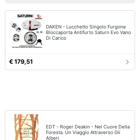
Prezzo più basso
Prezzo più alto
Valutazioni
Libri
Smart
di
home
Arte,
Design
e
DAKEN - Lucchetto Singolo Furgone
Videogiochi
Architettura
Bloccaporta Antifurto Saturn Evo Vano
Di Carico
Vedi
Audio
tutti
e
musica
€ 179,51
Dvd
Clima
e
Blu-
ray
Arredo
Blu-
Ray
Brico
Blu-
e
Ray
Giardinaggio
Musica
EDT - Roger Deakin - Nel Cuore Della
Classica
Foresta. Un Viaggio Attraverso Gli
Alberi
Salute
Walt