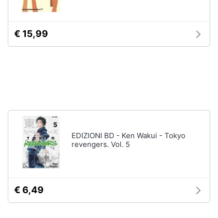
disney
e
film
igiene
DVD
€ 15,99
Film
Beauty
Vedi
tutti
Giocattoli
Prima
Cd
infanzia
musicali
Colonne
Fotografia
EDIZIONI BD - Ken Wakui - Tokyo
Sonore
revengers. Vol. 5
CD
Musicali
Casalinghi
Musica
Leggera
Abbigliamento
€ 6,49
Musica
Jazz
Sport