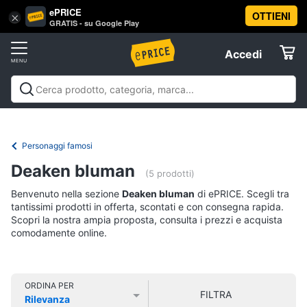
ePRICE
OTTIENI
Vai
×
Accedi
GRATIS - su Google Play
al
Registrati
menu
Accedi
Libri,
Offerte
cd
e
Libri, cd e dvd
Libri
Dvd e Blu-ray
Cd
dvd
Elettrodomestici
musicali
Personaggi
Offerte
Personaggi famosi
Libri
Informatica
Deaken bluman
Religione
(5 prodotti)
e
Benvenuto nella sezione
Deaken bluman
di ePRICE. Scegli tra
Spiritualità
Telefonia
tantissimi prodotti in offerta, scontati e con consegna rapida.
Attualità,
Scopri la nostra ampia proposta, consulta i prezzi e acquista
politica
comodamente online.
Tv
e
e
diritto
Home
Libri
Cinema
di
ORDINA PER
FILTRA
Cucina
Rilevanza