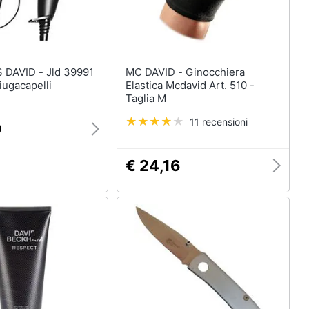
D - Jld 39991
MC DAVID - Ginocchiera
iugacapelli
Elastica Mcdavid Art. 510 -
Taglia M
11 recensioni
9
€ 24,16