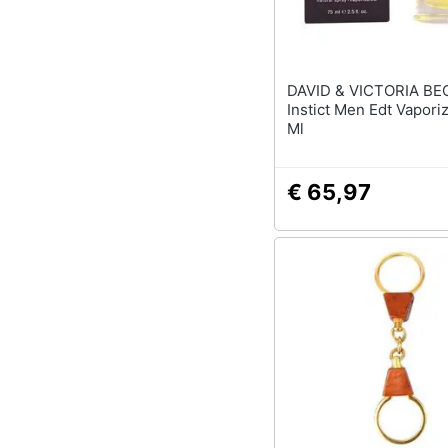
DAVID & VICTORIA B
Instict Men Edt Vapori
Ml
€ 65,97