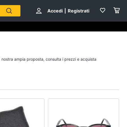
Accedi
|
Registrati
Personaggi
la nostra ampia proposta, consulta i prezzi e acquista
cristiano ronaldo
Me contro Te
Sean connery
Barbara D'Urso
Vedi tutti