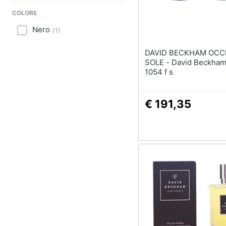
Sport
COLORE
Animali
Nero
(
1
)
Motori
DAVID BECKHAM OCCH
SOLE - David Beckham Mod. Db
Libri, cd e dvd
1054 f s
Festività e ricorrenze
€ 191,35
Promozioni