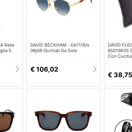
DAVID BECKHAM - Db1116/s
DAVID FUS
glia S
06j08 Occhiali Da Sole
85019835 S
Con Cucitur
40 Cm
€ 106,02
€ 38,7