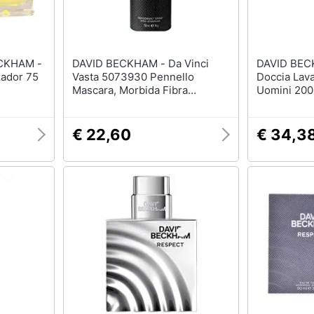
ECKHAM -
DAVID BECKHAM - Da Vinci
DAVID BECKHAM - 
zador 75
Vasta 5073930 Pennello
Doccia Lava
Mascara, Morbida Fibra
Uomini 200
Sintetica, Prima Confezione (1
X 1 Pezzo).
€ 22,60
€ 34,3