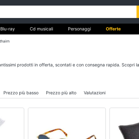
Blu-ray
Cd musicali
Personaggi
Offerte
thairn
vd
Dvd e Blu-ray
Cd musicali
antissimi prodotti in offerta, scontati e con consegna rapida. Scopri 
à
Blu-Ray
Colonne Sonore
itto
Blu-Ray Musica Classica
CD Musicali
Walt disney film
Musica Leggera
Prezzo più basso
Prezzo più alto
Valutazioni
DVD Film
Musica Jazz
Vedi tutti
Vedi tutti