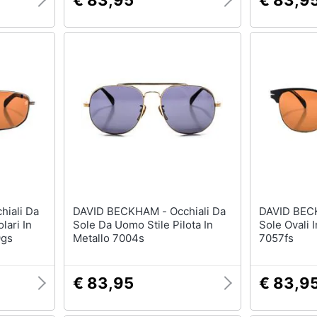
€ 83,95
€ 83,9
DAVID BECKHAM - Occhiali Da
DAVID BECKHAM - 
lari In
Sole Da Uomo Stile Pilota In
Sole Ovali 
9gs
Metallo 7004s
7057fs
€ 83,95
€ 83,9