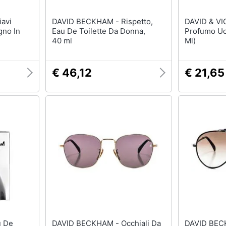
DAVID BECKHAM - Rispetto,
DAVID & V
gno In
Eau De Toilette Da Donna,
Profumo Uo
40 ml
Ml)
€ 46,12
€ 21,65
DAVID BECKHAM - Occhiali Da
DAVID BECKHAM - 