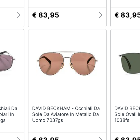
€ 83,95
€ 83,9
DAVID BECKHAM - Occhiali Da
DAVID BECKHAM - 
lari In
Sole Da Aviatore In Metallo Da
Sole Ovali 
9gs
Uomo 7037gs
1038fs