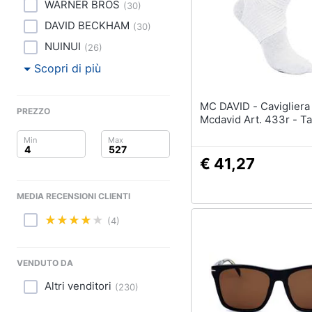
Clima
WARNER BROS
(
30
)
DAVID BECKHAM
(
30
)
Arredo
NUINUI
(
26
)
Brico e Giardinaggio
Scopri di più
Salute e igiene
MC DAVID - Cavigliera A Rete
PREZZO
Mcdavid Art. 433r - Ta
Beauty
Giocattoli
€ 41,27
Prima infanzia
MEDIA RECENSIONI CLIENTI
Fotografia
(4)
Casalinghi
VENDUTO DA
Abbigliamento
Altri venditori
(
230
)