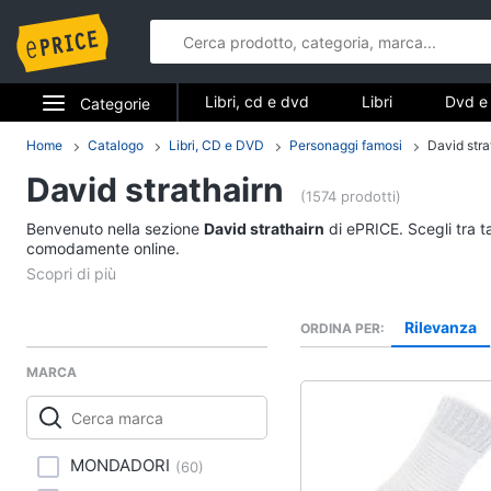
Libri, cd e dvd
Libri
Dvd e 
Categorie
Elettrodomestici
Home
Catalogo
Libri, CD e DVD
Personaggi famosi
David stra
Libri, cd e d
David strathairn
Informatica
(1574 prodotti)
Libri
Benvenuto nella sezione
David strathairn
di ePRICE. Scegli tra t
Telefonia
comodamente online.
Religione e Spiritualit
Attualità, politica e dir
Tv e Home Cinema
Libri di Cucina
Rilevanza
ORDINA PER
Smart home
Libri di Arte, Design e
Architettura
MARCA
Videogiochi
Vedi tutti
Audio e musica
MONDADORI
(
60
)