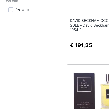
Sport
COLORE
Nero
(
1
)
Animali
DAVID BECKHAM OCCH
Motori
SOLE - David Beckham Mod. Db
1054 f s
Libri, cd e dvd
Festività e ricorrenze
€ 191,35
Promozioni