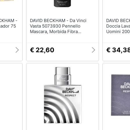
ECKHAM -
DAVID BECKHAM - Da Vinci
DAVID BECKHAM - 
zador 75
Vasta 5073930 Pennello
Doccia Lava
Mascara, Morbida Fibra
Uomini 200
Sintetica, Prima Confezione (1
X 1 Pezzo).
€ 22,60
€ 34,3