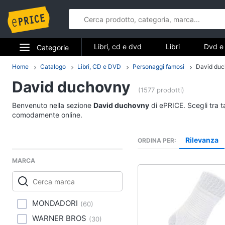
Libri, cd e dvd
Libri
Dvd e 
Categorie
Elettrodomestici
Home
Catalogo
Libri, CD e DVD
Personaggi famosi
David du
Libri, cd e d
David duchovny
Informatica
(1577 prodotti)
Libri
Benvenuto nella sezione
David duchovny
di ePRICE. Scegli tra t
Telefonia
Religione e Spiritualit
comodamente online.
Attualità, politica e dir
Tv e Home Cinema
Rilevanza
ORDINA PER
Libri di Cucina
Smart home
Libri di Arte, Design e
MARCA
Architettura
Videogiochi
Vedi tutti
Audio e musica
MONDADORI
(
60
)
WARNER BROS
(
30
)