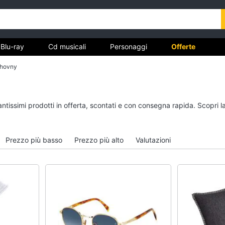
Blu-ray
Cd musicali
Personaggi
Offerte
chovny
vd
Dvd e Blu-ray
Cd musicali
antissimi prodotti in offerta, scontati e con consegna rapida. Scopri 
à
Blu-Ray
Colonne Sonore
itto
Blu-Ray Musica Classica
CD Musicali
Prezzo più basso
Prezzo più alto
Valutazioni
Walt disney film
Musica Leggera
DVD Film
Musica Jazz
Vedi tutti
Vedi tutti