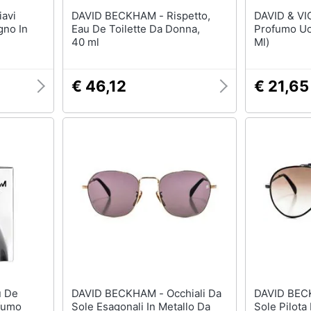
DAVID BECKHAM - Rispetto,
DAVID & V
gno In
Eau De Toilette Da Donna,
Profumo Uo
40 ml
Ml)
€ 46,12
€ 21,65
DAVID BECKHAM - Occhiali Da
DAVID BECKHAM - 
ofumo
Sole Esagonali In Metallo Da
Sole Pilota 