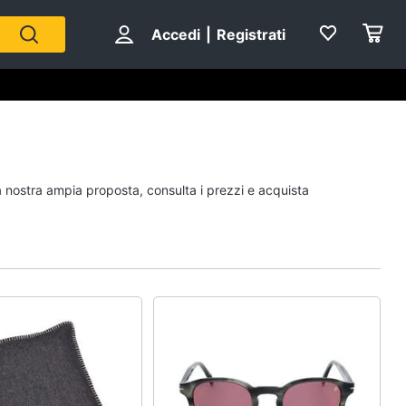
Accedi
|
Registrati
Personaggi
la nostra ampia proposta, consulta i prezzi e acquista
cristiano ronaldo
Me contro Te
Sean connery
Barbara D'Urso
Vedi tutti