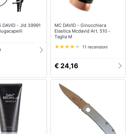
D - Jld 39991
MC DAVID - Ginocchiera
iugacapelli
Elastica Mcdavid Art. 510 -
Taglia M
11 recensioni
9
€ 24,16