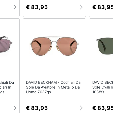
€ 83,95
€ 83,9
DAVID BECKHAM - Occhiali Da
DAVID BECKHAM - 
lari In
Sole Da Aviatore In Metallo Da
Sole Ovali 
9gs
Uomo 7037gs
1038fs
€ 83,95
€ 83,9