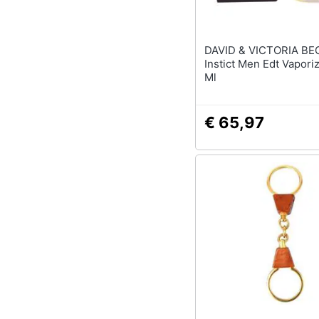
DAVID & VICTORIA B
Instict Men Edt Vapori
Ml
€ 65,97