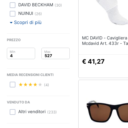
Clima
DAVID BECKHAM
(
30
)
Arredo
NUINUI
(
26
)
Scopri di più
Brico e Giardinaggio
MC DAVID - Cavigliera A Rete
Salute e igiene
PREZZO
Mcdavid Art. 433r - Ta
Beauty
€ 41,27
Giocattoli
MEDIA RECENSIONI CLIENTI
Prima infanzia
(4)
Fotografia
VENDUTO DA
Casalinghi
Altri venditori
(
233
)
Abbigliamento