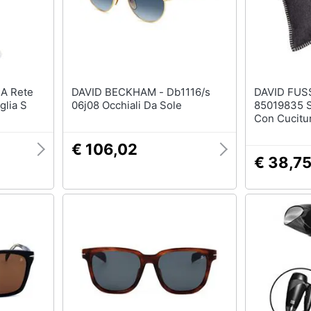
DAVID BECKHAM - Db1116/s
DAVID FUS
glia S
06j08 Occhiali Da Sole
85019835 S
Con Cucitur
40 Cm
€ 106,02
€ 38,7