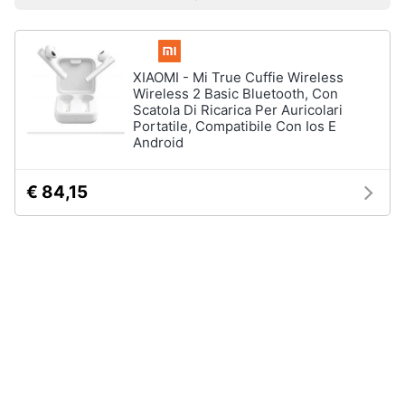
Prezzo più basso
Prezzo più alto
Valutazioni
Smart
Sport
home
outdoor
Mountain
bike
XIAOMI - Mi True Cuffie Wireless
Videogiochi
Wireless 2 Basic Bluetooth, Con
Bici
Scatola Di Ricarica Per Auricolari
elettrica
Portatile, Compatibile Con Ios E
Audio
Sci
Android
e
musica
Borraccia
€ 84,15
Vedi
Clima
tutti
Arredo
Sport
acquatici
Brico
e
Kayak
Giardinaggio
Canne
da
pesca
Salute