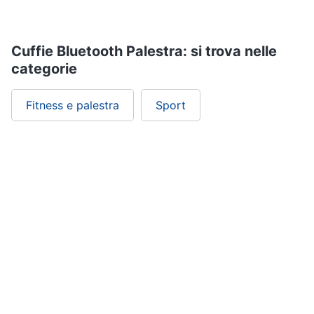
Assistenza
clienti
Campeggio
Barbecue
Cuffie Bluetooth Palestra: si trova nelle
Esci
categorie
Borraccia
Torcia
Fitness e palestra
Sport
Borraccia
termica
Vedi
tutti