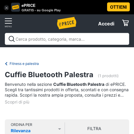
ePRICE
OTTIENI
Vai
×
Accedi
GRATIS - su Google Play
al
Registrati
menu
Accedi
Sport
Offerte
Abbigliamento
Sport
Abbigliamento sportivo
Sport outdoor
Sport
sportivo
Elettrodomestici
acquatici
Sport di squadra
Fitness e
T-
palestra
Campeggio
Offerte
Fitness e palestra
shirt
Informatica
Cuffie Bluetooth Palestra
Felpa
(1 prodotti)
Tuta
Benvenuto nella sezione
Cuffie Bluetooth Palestra
di ePRICE.
Telefonia
Scegli tra tantissimi prodotti in offerta, scontati e con consegna
Scarpe
rapida. Scopri la nostra ampia proposta, consulta i prezzi e
nike
acquista comodamente online.
Tv
Vedi
e
tutti
Home
Cinema
ORDINA PER
FILTRA
Rilevanza