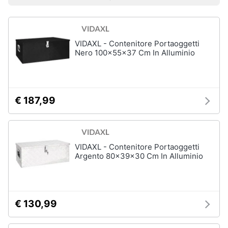
Prezzo più basso
Prezzo più alto
Valutazioni
Smart
home
VIDAXL - Contenitore Portaoggetti
Videogiochi
Nero 100x55x37 Cm In Alluminio
Audio
e
musica
€ 187,99
Clima
VIDAXL - Contenitore Portaoggetti
Arredo
Argento 80x39x30 Cm In Alluminio
Brico
e
Giardinaggio
€ 130,99
Salute