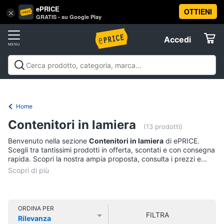
ePRICE
OTTIENI
Vai
×
Accedi
GRATIS - su Google Play
al
Registrati
menu
Accedi
Offerte
Offerte
Elettrodomestici
Home
Informatica
Contenitori in lamiera
(13 prodotti)
Benvenuto nella sezione
Contenitori in lamiera
di ePRICE.
Telefonia
Scegli tra tantissimi prodotti in offerta, scontati e con consegna
rapida. Scopri la nostra ampia proposta, consulta i prezzi e
acquista comodamente online.
Tv
e
Home
Cinema
ORDINA PER
FILTRA
Rilevanza