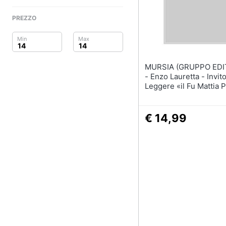
Clima
Sigaretta elettronica
Borse
PREZZO
Arredo
Occhiali da vista
Occhiali da sole
Brico e Giardinaggio
Vedi tutti
MURSIA (GRUPPO EDI
Salute e igiene
- Enzo Lauretta - Invito A
Leggere «il Fu Mattia P
Beauty
Luigi Pirandello
Giocattoli
€ 14,99
Prima infanzia
Fotografia
Casalinghi
Abbigliamento