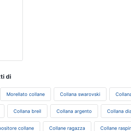
ti di
Morellato collane
Collana swarovski
Collan
Collana breil
Collana argento
Collana di
ositore collane
Collane ragazza
Collane raspin