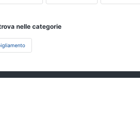
 trova nelle categorie
igliamento
ePRICE ti serve
Black friday
Sezione Aiuto
Promozioni
Consegne e limitazioni
Sconti alla rovescia
Pagamenti e fattura
Ricondizionati
Diritto di recesso