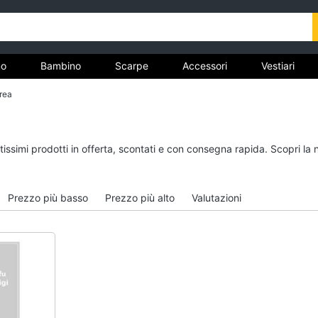
o
Bambino
Scarpe
Accessori
Vestiari
rea
nto
Uomo
Bambino
tissimi prodotti in offerta, scontati e con consegna rapida. Scopri la
Felpa uomo
Scarpe bambino
Cravatta
Sandali bambina
Prezzo più basso
Prezzo più alto
Valutazioni
Piumino uomo
Vestiti neonati
Giacca uomo
Copertina neonato
Vedi tutti
Vedi tutti
Vestiari
Orologi