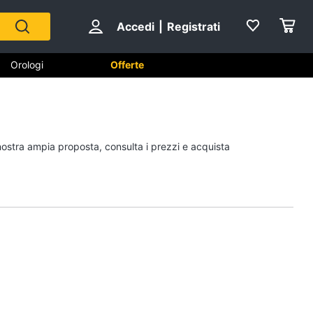
Accedi
|
Registrati
Orologi
Offerte
Scarpe
 nostra ampia proposta, consulta i prezzi e acquista
Sneakers
Scarpe nike
Anfibi
Ciabatte
Vedi tutti
Gioielli