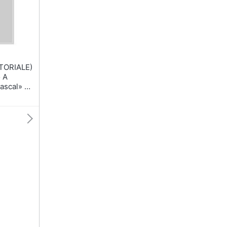
T-shirt
Apple Watch
Felpa
Smartwatch
Tuta
Orologi uomo
Pantaloni
Orologi donna
Vedi tutti
Vedi tutti
TORIALE)
ascal» Di