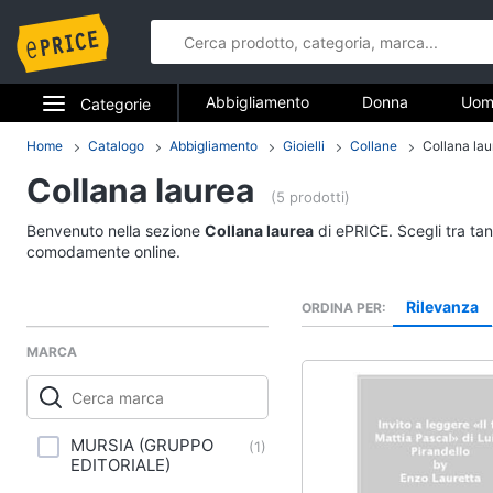
Abbigliamento
Donna
Uom
Categorie
Gioielli
Elettrodomestici
Home
Catalogo
Abbigliamento
Gioielli
Collane
Collana lau
Abbigliame
Collana laurea
Informatica
(5 prodotti)
Donna
Benvenuto nella sezione
Collana laurea
di ePRICE. Scegli tra tan
Telefonia
Intimo donna
comodamente online.
Top
Tv e Home Cinema
Rilevanza
ORDINA PER
Cappotto donna
Smart home
Felpa donna
MARCA
Vedi tutti
Videogiochi
Audio e musica
MURSIA (GRUPPO
(
1
)
Accessori
EDITORIALE)