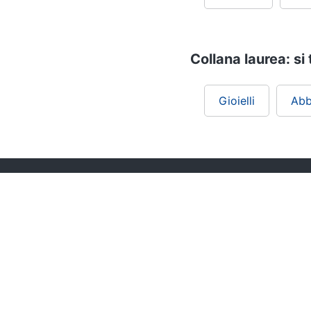
Collana laurea: si
Gioielli
Abb
Chi siamo
ePRICE per le aziende
Vendi sul marketplace
Lavora con noi