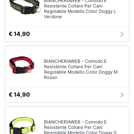
BIANCHERIAWEB - Comodo E
Resistente Collare Per Cani
Regolabile Modello Color Doggy L
Animali
Verdone
Motori
€ 14,90
Libri,
cd
e
BIANCHERIAWEB - Comodo E
dvd
Resistente Collare Per Cani
Regolabile Modello Color Doggy M
Rosso
Festività
e
ricorrenze
€ 14,90
Promozioni
BIANCHERIAWEB - Comodo E
Servizi
Resistente Collare Per Cani
Regolabile Modello Color Doggy S