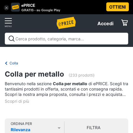
ePRICE
OTTIENI
Vai
×
Accedi
GRATIS - su Google Play
al
Registrati
menu
Accedi
Offerte
Offerte
Elettrodomestici
Colla
Informatica
Colla per metallo
(233 prodotti)
Benvenuto nella sezione
Colla per metallo
di ePRICE. Scegli tra
Telefonia
tantissimi prodotti in offerta, scontati e con consegna rapida.
Scopri la nostra ampia proposta, consulta i prezzi e acquista
comodamente online.
Tv
e
Home
Cinema
ORDINA PER
FILTRA
Rilevanza