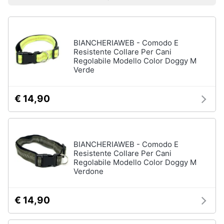
Prezzo più basso
Prezzo più alto
Valutazioni
Smart
home
BIANCHERIAWEB - Comodo E
Videogiochi
Resistente Collare Per Cani
Regolabile Modello Color Doggy M
Verde
Audio
e
musica
€ 14,90
Clima
BIANCHERIAWEB - Comodo E
Arredo
Resistente Collare Per Cani
Regolabile Modello Color Doggy M
Verdone
Brico
e
Giardinaggio
€ 14,90
Salute