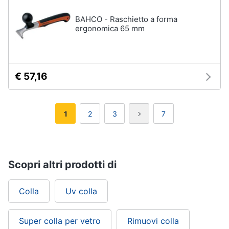
BAHCO - Raschietto a forma
ergonomica 65 mm
€ 57,16
1
2
3
7
Scopri altri prodotti di
Colla
Uv colla
Super colla per vetro
Rimuovi colla