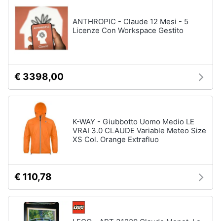
disney
e
film
igiene
ANTHROPIC - Claude 12 Mesi - 5
DVD
Licenze Con Workspace Gestito
Film
Beauty
Vedi
tutti
Giocattoli
€ 3398,00
Prima
Cd
infanzia
musicali
K-WAY - Giubbotto Uomo Medio LE
Colonne
VRAI 3.0 CLAUDE Variable Meteo Size
Fotografia
Sonore
XS Col. Orange Extrafluo
CD
Musicali
Casalinghi
Musica
€ 110,78
Leggera
Abbigliamento
Musica
Jazz
Sport