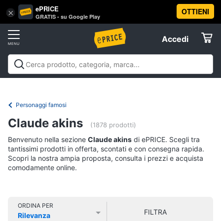
ePRICE
OTTIENI
Vai
×
Accedi
GRATIS - su Google Play
al
Registrati
menu
Accedi
Libri,
Offerte
cd
e
Libri, cd e dvd
Libri
Dvd e Blu-ray
Cd
dvd
Elettrodomestici
musicali
Personaggi
Offerte
Personaggi famosi
Libri
Informatica
Claude akins
Religione
(1878 prodotti)
e
Benvenuto nella sezione
Claude akins
di ePRICE. Scegli tra
Spiritualità
Telefonia
tantissimi prodotti in offerta, scontati e con consegna rapida.
Attualità,
Scopri la nostra ampia proposta, consulta i prezzi e acquista
politica
comodamente online.
Tv
e
e
diritto
Home
Libri
Cinema
di
ORDINA PER
FILTRA
Cucina
Rilevanza