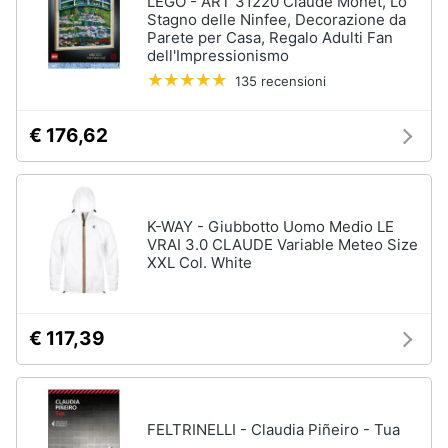
LEGO - ART 31220 Claude Monet, Lo
Vedi
Stagno delle Ninfee, Decorazione da
tutti
Parete per Casa, Regalo Adulti Fan
Animali
dell'Impressionismo
135 recensioni
Motori
Personaggi
€ 176,62
cristiano
Libri,
ronaldo
cd
Me
e
contro
dvd
Te
K-WAY - Giubbotto Uomo Medio LE
VRAI 3.0 CLAUDE Variable Meteo Size
Sean
XXL Col. White
connery
Festività
e
Barbara
ricorrenze
D'Urso
€ 117,39
Vedi
Promozioni
tutti
Servizi
FELTRINELLI - Claudia Piñeiro - Tua