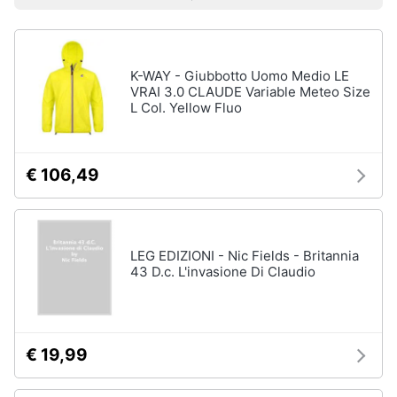
Prezzo più basso
Prezzo più alto
Valutazioni
Libri
Smart
di
home
Arte,
Design
e
K-WAY - Giubbotto Uomo Medio LE
Videogiochi
Architettura
VRAI 3.0 CLAUDE Variable Meteo Size
L Col. Yellow Fluo
Vedi
Audio
tutti
e
musica
€ 106,49
Dvd
Clima
e
Blu-
ray
LEG EDIZIONI - Nic Fields - Britannia
Arredo
43 D.c. L'invasione Di Claudio
Blu-
Ray
Brico
Blu-
e
Ray
Giardinaggio
Musica
€ 19,99
Classica
Salute
Walt