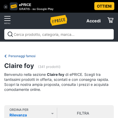
ePRICE
OTTIENI
Vai
×
Accedi
GRATIS - su Google Play
al
Registrati
menu
Accedi
Libri,
Offerte
cd
e
Libri, cd e dvd
Libri
Dvd e Blu-ray
Cd
dvd
Elettrodomestici
musicali
Personaggi
Offerte
Personaggi famosi
Libri
Informatica
Claire foy
Religione
(341 prodotti)
e
Benvenuto nella sezione
Claire foy
di ePRICE. Scegli tra
Spiritualità
Telefonia
tantissimi prodotti in offerta, scontati e con consegna rapida.
Attualità,
Scopri la nostra ampia proposta, consulta i prezzi e acquista
politica
comodamente online.
Tv
e
e
diritto
Home
Libri
Cinema
di
ORDINA PER
FILTRA
Cucina
Rilevanza