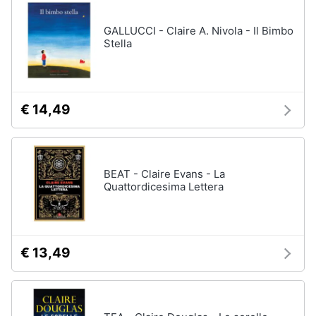
disney
e
film
igiene
GALLUCCI - Claire A. Nivola - Il Bimbo
DVD
Stella
Film
Beauty
Vedi
tutti
Giocattoli
€ 14,49
Prima
Cd
infanzia
musicali
BEAT - Claire Evans - La
Colonne
Quattordicesima Lettera
Fotografia
Sonore
CD
Musicali
Casalinghi
Musica
€ 13,49
Leggera
Abbigliamento
Musica
Jazz
Sport