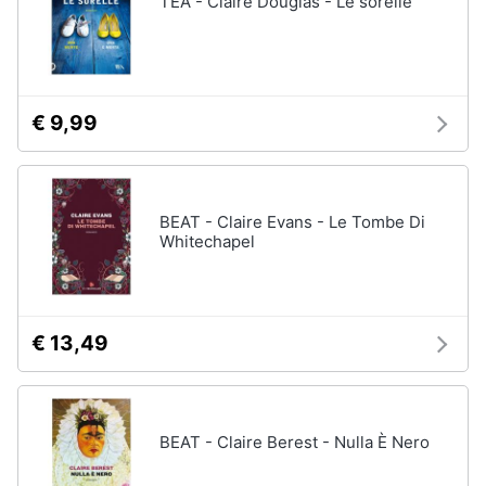
TEA - Claire Douglas - Le sorelle
Vedi
tutti
Animali
Motori
Personaggi
€ 9,99
cristiano
Libri,
ronaldo
cd
Me
e
contro
BEAT - Claire Evans - Le Tombe Di
dvd
Te
Whitechapel
Sean
connery
Festività
e
Barbara
ricorrenze
D'Urso
€ 13,49
Vedi
Promozioni
tutti
BEAT - Claire Berest - Nulla È Nero
Servizi