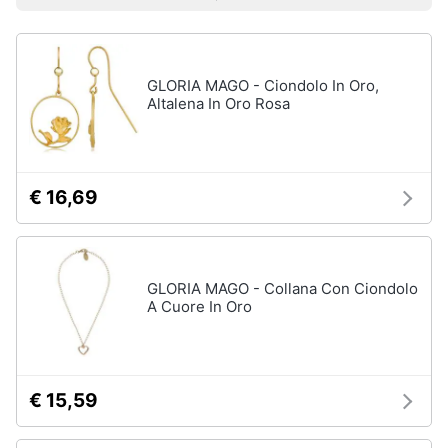
Prezzo più basso
Prezzo più alto
Valutazioni
Smart
Uomo
home
Felpa
uomo
GLORIA MAGO - Ciondolo In Oro,
Videogiochi
Cravatta
Altalena In Oro Rosa
Piumino
uomo
Audio
e
Giacca
musica
uomo
€ 16,69
Vedi
Clima
tutti
GLORIA MAGO - Collana Con Ciondolo
Arredo
A Cuore In Oro
Bambino
Brico
Scarpe
e
bambino
Giardinaggio
€ 15,59
Sandali
bambina
Salute
Vestiti