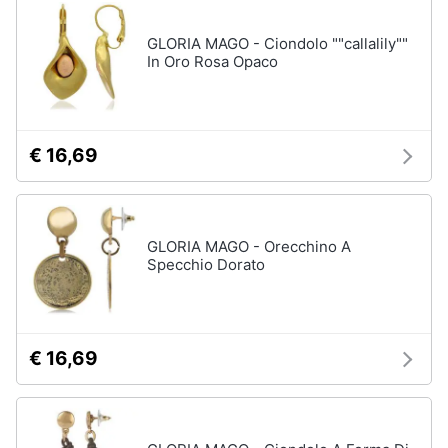
neonati
e
igiene
GLORIA MAGO - Ciondolo ""callalily""
Copertina
neonato
In Oro Rosa Opaco
Beauty
Vedi
tutti
Giocattoli
€ 16,69
Prima
Scarpe
infanzia
Sneakers
GLORIA MAGO - Orecchino A
Scarpe
Specchio Dorato
Fotografia
nike
Anfibi
Casalinghi
Ciabatte
€ 16,69
Vedi
Abbigliamento
tutti
Sport