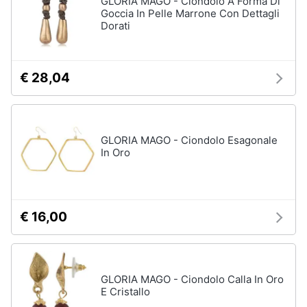
GLORIA MAGO - Ciondolo A Forma Di
Goccia In Pelle Marrone Con Dettagli
Accessori
Dorati
Animali
Sigaretta
elettronica
Motori
Borse
€ 28,04
Occhiali
da
Libri,
vista
cd
e
Occhiali
GLORIA MAGO - Ciondolo Esagonale
da
dvd
In Oro
sole
Vedi
Festività
tutti
e
ricorrenze
€ 16,00
Promozioni
Vestiari
T-
GLORIA MAGO - Ciondolo Calla In Oro
shirt
Servizi
E Cristallo
Felpa