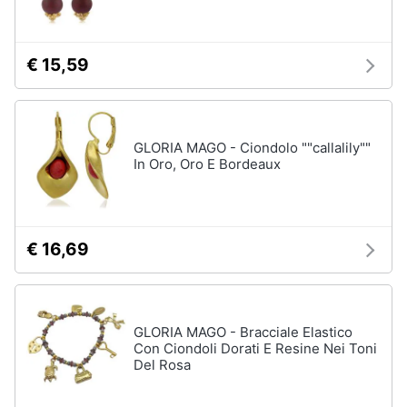
Assistenza
Tuta
clienti
Pantaloni
€ 15,59
Esci
Vedi
tutti
GLORIA MAGO - Ciondolo ""callalily""
In Oro, Oro E Bordeaux
Orologi
Apple
Watch
Smartwatch
€ 16,69
Orologi
uomo
Orologi
donna
GLORIA MAGO - Bracciale Elastico
Con Ciondoli Dorati E Resine Nei Toni
Vedi
Del Rosa
tutti