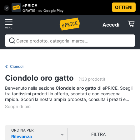
ePRICE
OTTIENI
Vai
×
Accedi
GRATIS - su Google Play
al
Registrati
menu
Accedi
Abbigliamento
Offerte
Donna
Abbigliamento
Donna
Uomo
Bambino
Scarpe
Accessori
Vest
Elettrodomestici
Intimo
donna
Ciondoli
Top
Informatica
Ciondolo oro gatto
(133 prodotti)
Cappotto
donna
Benvenuto nella sezione
Ciondolo oro gatto
di ePRICE. Scegli
Telefonia
tra tantissimi prodotti in offerta, scontati e con consegna
Felpa
rapida. Scopri la nostra ampia proposta, consulta i prezzi e
donna
acquista comodamente online.
Tv
Vedi
e
tutti
Home
Cinema
ORDINA PER
FILTRA
Rilevanza