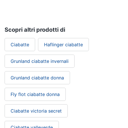
Gioielli
Anelli
Scopri altri prodotti di
Orecchini
Cavigliera
Ciabatte
Haflinger ciabatte
Collane
Vedi
Grunland ciabatte invernali
tutti
Grunland ciabatte donna
Fly flot ciabatte donna
Ciabatte victoria secret
Ciabatte valleverde