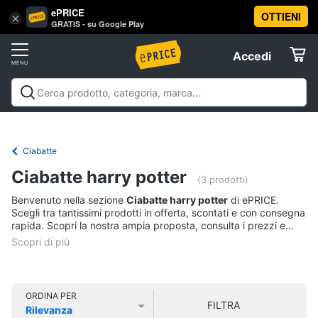
ePRICE
OTTIENI
Vai
×
Accedi
GRATIS - su Google Play
al
Registrati
menu
Accedi
Abbigliamento
Offerte
Donna
Abbigliamento
Donna
Uomo
Bambino
Scarpe
Accessori
Vest
Elettrodomestici
Intimo
donna
Ciabatte
Top
Informatica
Ciabatte harry potter
(3 prodotti)
Cappotto
donna
Benvenuto nella sezione
Ciabatte harry potter
di ePRICE.
Telefonia
Scegli tra tantissimi prodotti in offerta, scontati e con consegna
Felpa
rapida. Scopri la nostra ampia proposta, consulta i prezzi e
donna
acquista comodamente online.
Tv
Vedi
e
tutti
Home
Cinema
ORDINA PER
FILTRA
Rilevanza