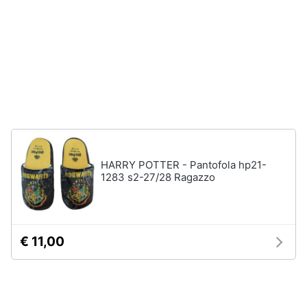
neonati
e
igiene
Copertina
neonato
Beauty
Vedi
tutti
Giocattoli
Prima
Scarpe
infanzia
Sneakers
HARRY POTTER - Pantofola hp21-
1283 s2-27/28 Ragazzo
Scarpe
Fotografia
nike
Anfibi
Casalinghi
Ciabatte
€ 11,00
Vedi
Abbigliamento
tutti
Sport