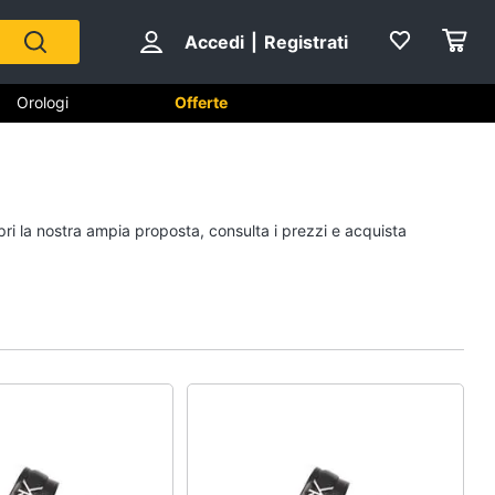
Accedi
|
Registrati
Orologi
Offerte
Scarpe
pri la nostra ampia proposta, consulta i prezzi e acquista
Sneakers
Scarpe nike
Anfibi
Ciabatte
Vedi tutti
Gioielli