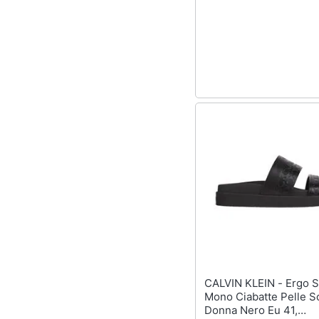
Sport
Animali
Motori
Libri, cd e dvd
Festività e ricorrenze
Promozioni
CALVIN KLEIN - Ergo Slide
Mono Ciabatte Pelle S
Donna Nero Eu 41,