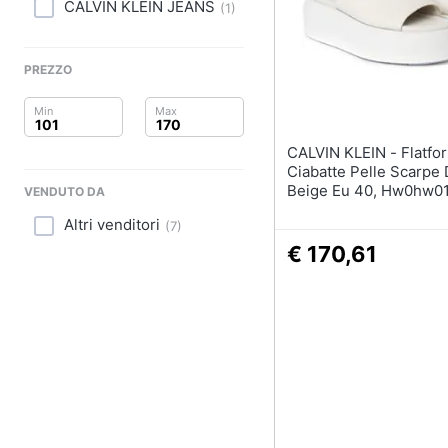
Clima
Sigaretta elettronica
CALVIN KLEIN JEANS
(
1
)
Borse
Arredo
Occhiali da vista
PREZZO
Occhiali da sole
Brico e Giardinaggio
Vedi tutti
Salute e igiene
CALVIN KLEIN - Flatform Slide
Ciabatte Pelle Scarpe
Beauty
Beige Eu 40, Hw0hw0
VENDUTO DA
Altri venditori
Giocattoli
(
7
)
€ 170,61
Prima infanzia
Fotografia
Casalinghi
Abbigliamento