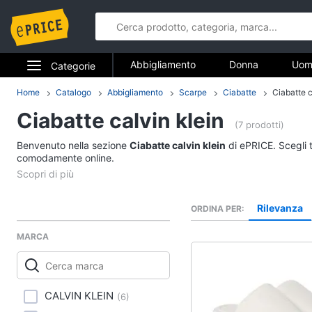
Abbigliamento
Donna
Uom
Categorie
Gioielli
Elettrodomestici
Home
Catalogo
Abbigliamento
Scarpe
Ciabatte
Ciabatte c
Abbigliame
Ciabatte calvin klein
Informatica
(7 prodotti)
Donna
Benvenuto nella sezione
Ciabatte calvin klein
di ePRICE. Scegli t
Telefonia
comodamente online.
Intimo donna
Top
Tv e Home Cinema
Cappotto donna
Rilevanza
ORDINA PER
Smart home
Felpa donna
MARCA
Vedi tutti
Videogiochi
Audio e musica
Accessori
CALVIN KLEIN
(
6
)