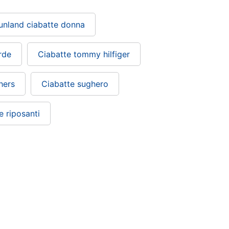
unland ciabatte donna
rde
Ciabatte tommy hilfiger
hers
Ciabatte sughero
e riposanti