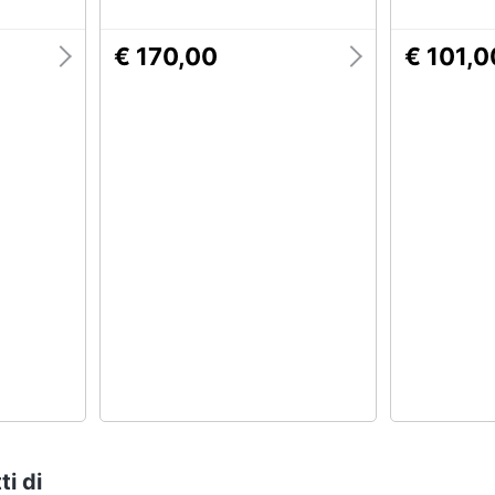
Yw0yw0134
€ 170,00
€ 101,0
ti di