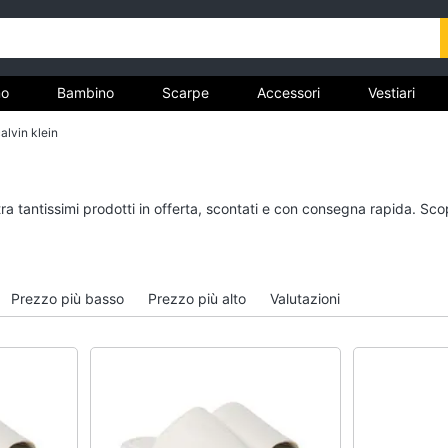
o
Bambino
Scarpe
Accessori
Vestiari
alvin klein
nto
Uomo
Bambino
ra tantissimi prodotti in offerta, scontati e con consegna rapida. Sco
Felpa uomo
Scarpe bambino
Cravatta
Sandali bambina
Piumino uomo
Vestiti neonati
Prezzo più basso
Prezzo più alto
Valutazioni
Giacca uomo
Copertina neonato
Vedi tutti
Vedi tutti
Vestiari
Orologi