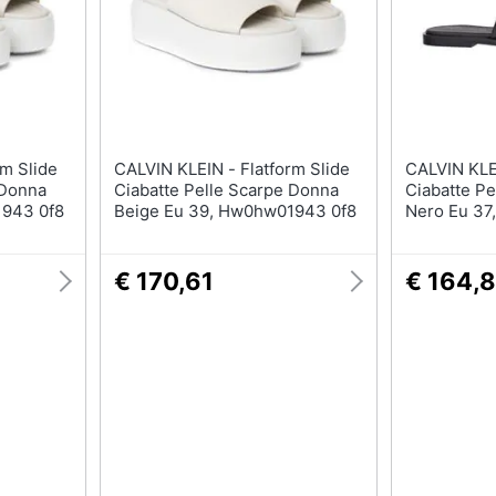
T-shirt
Apple Watch
Felpa
Smartwatch
Tuta
Orologi uomo
Pantaloni
Orologi donna
Vedi tutti
Vedi tutti
CALVIN KLEIN - Flatform Slide
CALVIN KLEIN - Almo
 Donna
Ciabatte Pelle Scarpe Donna
Ciabatte P
1943 0f8
Beige Eu 39, Hw0hw01943 0f8
Nero Eu 3
€ 170,61
€ 164,