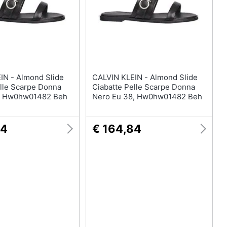
Anelli
Orecchini
Cavigliera
Collane
Vedi tutti
nd Slide
CALVIN KLEIN - Almond Slide
elle Scarpe Donna
Ciabatte Pelle Scarpe Donna
7, Hw0hw01482 Beh
Nero Eu 38, Hw0hw01482 Beh
84
€ 164,84