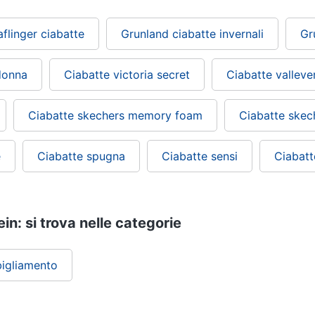
flinger ciabatte
Grunland ciabatte invernali
Gr
 donna
Ciabatte victoria secret
Ciabatte valleve
Ciabatte skechers memory foam
Ciabatte skec
e
Ciabatte spugna
Ciabatte sensi
Ciabatt
ein: si trova nelle categorie
igliamento