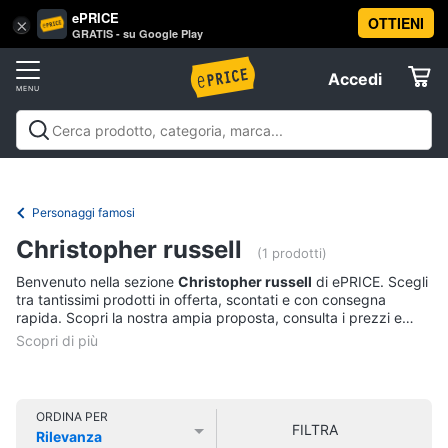
ePRICE
OTTIENI
Vai
×
Accedi
GRATIS - su Google Play
al
Registrati
menu
Accedi
Libri,
Offerte
cd
e
Libri, cd e dvd
Libri
Dvd e Blu-ray
Cd
dvd
Elettrodomestici
musicali
Personaggi
Offerte
Personaggi famosi
Libri
Informatica
Christopher russell
Religione
(1 prodotti)
e
Benvenuto nella sezione
Christopher russell
di ePRICE. Scegli
Spiritualità
Telefonia
tra tantissimi prodotti in offerta, scontati e con consegna
Attualità,
rapida. Scopri la nostra ampia proposta, consulta i prezzi e
politica
acquista comodamente online.
Tv
e
e
diritto
Home
Libri
Cinema
di
ORDINA PER
FILTRA
Cucina
Rilevanza