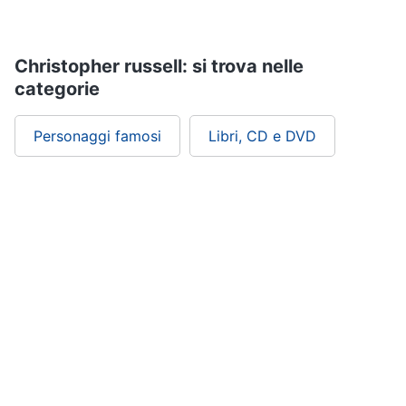
Assistenza
clienti
Christopher russell: si trova nelle
Esci
categorie
Personaggi famosi
Libri, CD e DVD