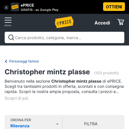
ePRICE
OTTIENI
Vai
×
Accedi
GRATIS - su Google Play
al
Registrati
menu
Accedi
Libri,
Offerte
cd
e
Libri, cd e dvd
Libri
Dvd e Blu-ray
Cd
dvd
Elettrodomestici
musicali
Personaggi
Offerte
Personaggi famosi
Libri
Informatica
Christopher mintz plasse
Religione
(103 prodotti)
e
Benvenuto nella sezione
Christopher mintz plasse
di ePRICE.
Spiritualità
Telefonia
Scegli tra tantissimi prodotti in offerta, scontati e con consegna
Attualità,
rapida. Scopri la nostra ampia proposta, consulta i prezzi e
politica
acquista comodamente online.
Tv
e
e
diritto
Home
Libri
Cinema
di
ORDINA PER
FILTRA
Cucina
Rilevanza