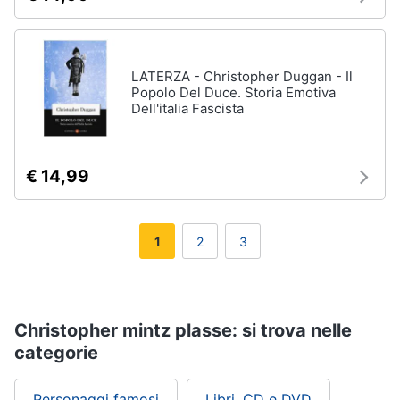
LATERZA - Christopher Duggan - Il
Popolo Del Duce. Storia Emotiva
Dell'italia Fascista
€ 14,99
1
2
3
Christopher mintz plasse: si trova nelle
categorie
Personaggi famosi
Libri, CD e DVD