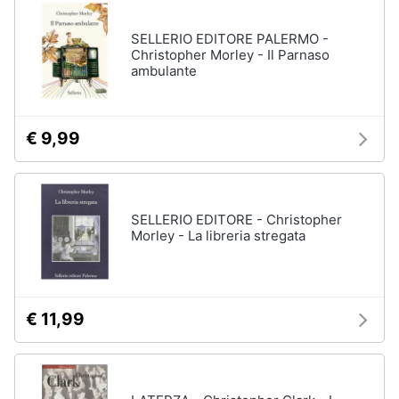
disney
e
film
igiene
SELLERIO EDITORE PALERMO -
DVD
Christopher Morley - Il Parnaso
Film
ambulante
Beauty
Vedi
tutti
Giocattoli
€ 9,99
Prima
Cd
infanzia
musicali
SELLERIO EDITORE - Christopher
Colonne
Morley - La libreria stregata
Fotografia
Sonore
CD
Musicali
Casalinghi
Musica
€ 11,99
Leggera
Abbigliamento
Musica
Jazz
Sport