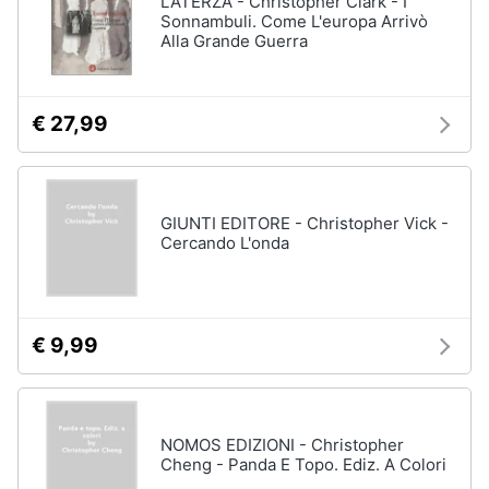
LATERZA - Christopher Clark - I
Vedi
Sonnambuli. Come L'europa Arrivò
tutti
Alla Grande Guerra
Animali
Motori
Personaggi
€ 27,99
cristiano
Libri,
ronaldo
cd
Me
e
contro
GIUNTI EDITORE - Christopher Vick -
dvd
Te
Cercando L'onda
Sean
connery
Festività
e
Barbara
ricorrenze
D'Urso
€ 9,99
Vedi
Promozioni
tutti
NOMOS EDIZIONI - Christopher
Servizi
Cheng - Panda E Topo. Ediz. A Colori