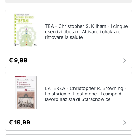
Prezzo più basso
Prezzo più alto
Valutazioni
Libri
Smart
di
home
Arte,
Design
e
TEA - Christopher S. Kilham - I cinque
Videogiochi
Architettura
esercizi tibetani. Attivare i chakra e
ritrovare la salute
Vedi
Audio
tutti
e
musica
€ 9,99
Dvd
Clima
e
Blu-
ray
LATERZA - Christopher R. Browning -
Arredo
Lo storico e il testimone. Il campo di
Blu-
lavoro nazista di Starachowice
Ray
Brico
Blu-
e
Ray
Giardinaggio
Musica
€ 19,99
Classica
Salute
Walt