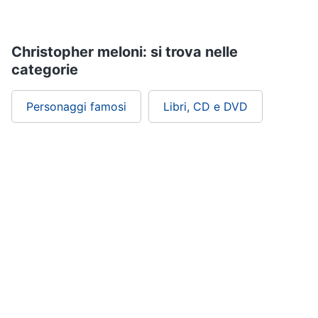
Assistenza
clienti
Christopher meloni: si trova nelle
Esci
categorie
Personaggi famosi
Libri, CD e DVD