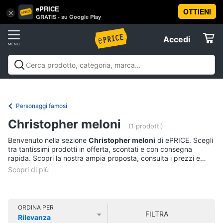
ePRICE
OTTIENI
Vai
×
Accedi
GRATIS - su Google Play
al
Registrati
menu
Accedi
Libri,
Offerte
cd
e
Libri, cd e dvd
Libri
Dvd e Blu-ray
Cd
dvd
Elettrodomestici
musicali
Personaggi
Offerte
Personaggi famosi
Libri
Informatica
Christopher meloni
Religione
(1 prodotti)
e
Benvenuto nella sezione
Christopher meloni
di ePRICE. Scegli
Spiritualità
Telefonia
tra tantissimi prodotti in offerta, scontati e con consegna
Attualità,
rapida. Scopri la nostra ampia proposta, consulta i prezzi e
politica
acquista comodamente online.
Tv
e
e
diritto
Home
Libri
Cinema
di
ORDINA PER
FILTRA
Cucina
Rilevanza