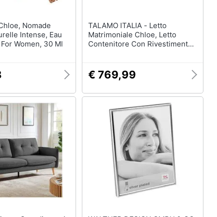
TALAMO ITALIA - Letto
relle Intense, Eau
Matrimoniale Chloe, Letto
 For Women, 30 Ml
Contenitore Con Rivestimento
In Tessuto, 100% Made In Italy,
Apertura Frontale, Adatto Per
Materasso Cm 140x200, Grigio
8
€ 769,99