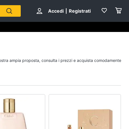
Accedi
|
Registrati
Personaggi
a nostra ampia proposta, consulta i prezzi e acquista comodamente
cristiano ronaldo
Me contro Te
Sean connery
Barbara D'Urso
Vedi tutti