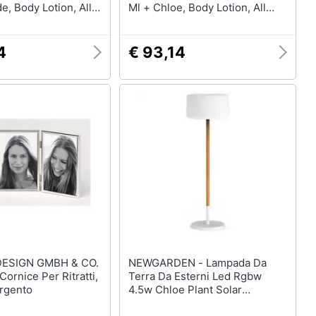
, Body Lotion, All
Ml + Chloe, Body Lotion, All
ody, 100 Ml
Over The Body, 100 Ml
4
€ 93,14
ESIGN GMBH & CO.
NEWGARDEN - Lampada Da
Terra Da Esterni Led Rgbw
rgento
4.5w Chloe Plant Solar
Smarttech Legno 1550x450