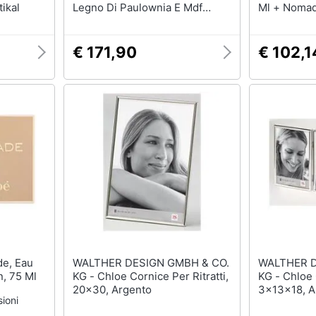
ikal
Legno Di Paulownia E Mdf
Ml + Nomade
Industrial
Over The B
€ 171,90
€ 102,1
WALTHER DESIGN GMBH & CO.
WALTHER D
n, 75 Ml
KG - Chloe Cornice Per Ritratti,
KG - Chloe Cornice Per Ritratti,
20x30, Argento
3x13x18, A
ioni