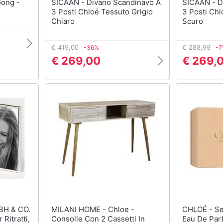
SICAAN - Divano Scandinavo A
SICAAN - Divano Scandinavo A
3 Posti Chloé Tessuto Grigio
3 Posti Chl
Chiaro
Scuro
€ 419,00
€ 288,99
-36%
-
€ 269,00
€ 269,
H & CO.
MILANI HOME - Chloe -
CHLOÉ - Set Chloe: Nomade,
Consolle Con 2 Cassetti In
Eau De Par