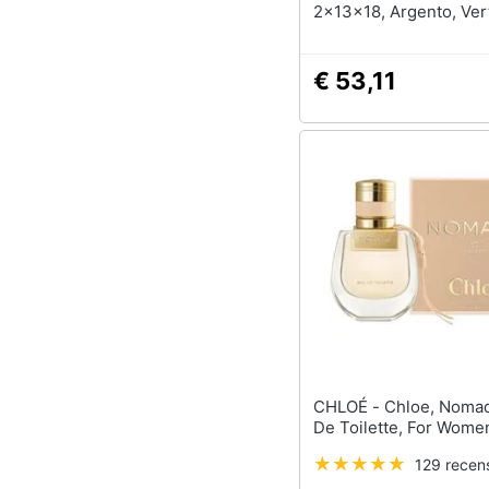
2x13x18, Argento, Vert
€ 53,11
CHLOÉ - Chloe, Nomade, Eau
De Toilette, For Wome
129 recens