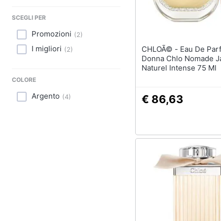
Sport
SCEGLI PER
Animali
Promozioni
(
2
)
Motori
I migliori
CHLOÃ© - Eau De Parfum
(
2
)
Donna Chlo Nomade J
Libri, cd e dvd
Naturel Intense 75 Ml
COLORE
Festività e ricorrenze
Argento
(
4
)
€ 86,63
Promozioni