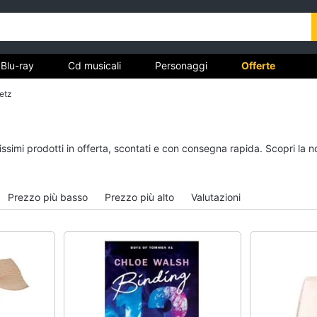
Blu-ray
Cd musicali
Personaggi
Offerte
etz
vd
Dvd e Blu-ray
Cd musicali
tissimi prodotti in offerta, scontati e con consegna rapida. Scopri l
à
Blu-Ray
Colonne Sonore
itto
Blu-Ray Musica Classica
CD Musicali
Prezzo più basso
Prezzo più alto
Valutazioni
Walt disney film
Musica Leggera
DVD Film
Musica Jazz
Vedi tutti
Vedi tutti