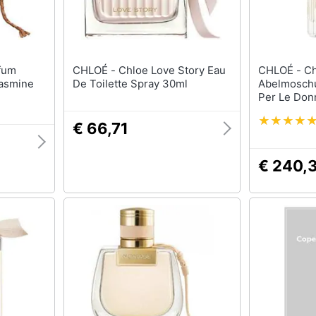
CHLOÉ - Chloe Love Story Eau
CHLOÉ - Chloe, Hibiscus
asmine
De Toilette Spray 30ml
Abelmoschu
Per Le Don
€ 66,71
€ 240,