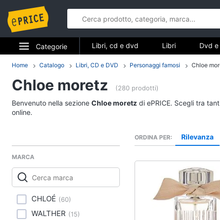
Libri, cd e dvd
Libri
Dvd e 
Categorie
Elettrodomestici
Home
Catalogo
Libri, CD e DVD
Personaggi famosi
Chloe mor
Libri, cd e d
Chloe moretz
Informatica
(280 prodotti)
Libri
Benvenuto nella sezione
Chloe moretz
di ePRICE. Scegli tra tan
Telefonia
Religione e Spiritualit
online.
Attualità, politica e dir
Tv e Home Cinema
Rilevanza
ORDINA PER
Libri di Cucina
Smart home
Libri di Arte, Design e
MARCA
Architettura
Videogiochi
Vedi tutti
Audio e musica
CHLOÉ
(
60
)
WALTHER
(
15
)