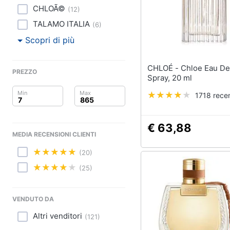
Clima
CHLOÃ©
(
12
)
Arredo
TALAMO ITALIA
(
6
)
Scopri di più
Brico e Giardinaggio
CHLOÉ - Chloe Eau De Parfum
Salute e igiene
PREZZO
Spray, 20 ml
Beauty
1718 recen
Giocattoli
€ 63,88
MEDIA RECENSIONI CLIENTI
Prima infanzia
(20)
Fotografia
(25)
Casalinghi
VENDUTO DA
Abbigliamento
Altri venditori
(
121
)