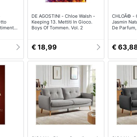
DE AGOSTINI - Chloe Walsh -
CHLOÃ© - Chloe, Nomade
tto
Keeping 13. Mettiti In Gioco.
Jasmin Natu
stimento
Boys Of Tommen. Vol. 2
De Parfum,
n Italy,
tto Per
0, Rosso
€ 18,99
€ 63,8