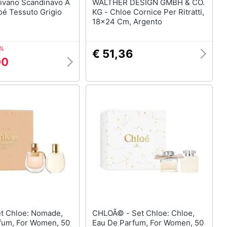
WALTHER DESIGN GMBH & CO.
oé Tessuto Grigio
KG - Chloe Cornice Per Ritratti,
18x24 Cm, Argento
7%
€ 51,36
00
CHLOÃ© - Set Chloe: Chloe,
fum, For Women, 50
Eau De Parfum, For Women, 50