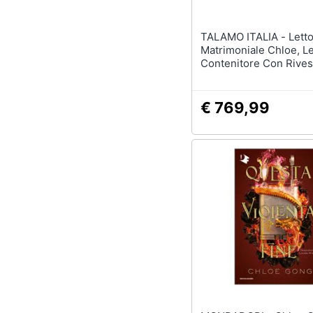
TALAMO ITALIA - Letto
Matrimoniale Chloe, Le
Contenitore Con Rive
In Tessuto, 100% Made I
Apertura Frontale, Ada
Materasso Cm 140x20
€ 769,99