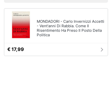
Prezzo più basso
Prezzo più alto
Valutazioni
Libri
Smart
di
home
Arte,
Design
e
MONDADORI - Carlo Invernizzi Accetti
Videogiochi
Architettura
- Vent'anni Di Rabbia. Come Il
Risentimento Ha Preso Il Posto Della
Vedi
Politica
Audio
tutti
e
musica
€ 17,99
Dvd
Clima
e
Blu-
ray
Arredo
Blu-
Ray
Brico
Blu-
e
Ray
Giardinaggio
Musica
Classica
Salute
Walt