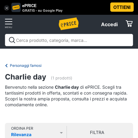
ePRICE
OTTIENI
Vai
×
Accedi
GRATIS - su Google Play
al
Registrati
menu
Accedi
Libri,
Offerte
cd
e
Libri, cd e dvd
Libri
Dvd e Blu-ray
Cd
dvd
Elettrodomestici
musicali
Personaggi
Offerte
Personaggi famosi
Libri
Informatica
Charlie day
Religione
(1 prodotti)
e
Benvenuto nella sezione
Charlie day
di ePRICE. Scegli tra
Spiritualità
Telefonia
tantissimi prodotti in offerta, scontati e con consegna rapida.
Attualità,
Scopri la nostra ampia proposta, consulta i prezzi e acquista
politica
comodamente online.
Tv
e
e
diritto
Home
Libri
Cinema
di
ORDINA PER
FILTRA
Cucina
Rilevanza