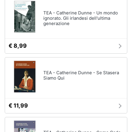
disney
e
film
igiene
TEA - Catherine Dunne - Un mondo
DVD
ignorato. Gli irlandesi dell'ultima
Film
generazione
Beauty
Vedi
tutti
Giocattoli
€ 8,99
Prima
Cd
infanzia
musicali
TEA - Catherine Dunne - Se Stasera
Colonne
Siamo Qui
Fotografia
Sonore
CD
Musicali
Casalinghi
Musica
€ 11,99
Leggera
Abbigliamento
Musica
Jazz
Sport