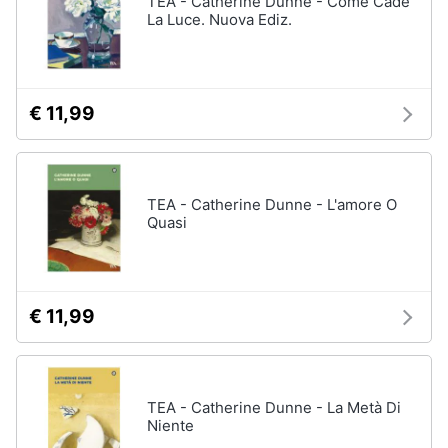
TEA - Catherine Dunne - Come Cade
Vedi
La Luce. Nuova Ediz.
tutti
Animali
Motori
Personaggi
€ 11,99
cristiano
Libri,
ronaldo
cd
Me
e
contro
TEA - Catherine Dunne - L'amore O
dvd
Te
Quasi
Sean
connery
Festività
e
Barbara
ricorrenze
D'Urso
€ 11,99
Vedi
Promozioni
tutti
TEA - Catherine Dunne - La Metà Di
Servizi
Niente