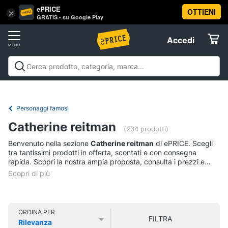
ePRICE
OTTIENI
Vai
×
Accedi
GRATIS - su Google Play
al
Registrati
menu
Accedi
Libri,
Offerte
cd
e
Libri, cd e dvd
Libri
Dvd e Blu-ray
Cd
dvd
Elettrodomestici
musicali
Personaggi
Offerte
Personaggi famosi
Libri
Informatica
Catherine reitman
Religione
(234 prodotti)
e
Benvenuto nella sezione
Catherine reitman
di ePRICE. Scegli
Spiritualità
Telefonia
tra tantissimi prodotti in offerta, scontati e con consegna
Attualità,
rapida. Scopri la nostra ampia proposta, consulta i prezzi e
politica
acquista comodamente online.
Tv
e
e
diritto
Home
Libri
Cinema
di
ORDINA PER
FILTRA
Cucina
Rilevanza