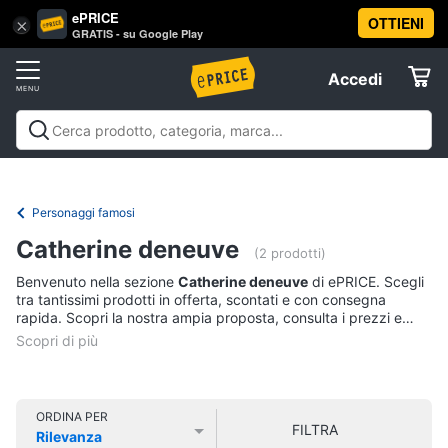
ePRICE
OTTIENI
Vai
×
Accedi
GRATIS - su Google Play
al
Registrati
menu
Accedi
Libri,
Offerte
cd
e
Libri, cd e dvd
Libri
Dvd e Blu-ray
Cd
dvd
Elettrodomestici
musicali
Personaggi
Offerte
Personaggi famosi
Libri
Informatica
Catherine deneuve
Religione
(2 prodotti)
e
Benvenuto nella sezione
Catherine deneuve
di ePRICE. Scegli
Spiritualità
Telefonia
tra tantissimi prodotti in offerta, scontati e con consegna
Attualità,
rapida. Scopri la nostra ampia proposta, consulta i prezzi e
politica
acquista comodamente online.
Tv
e
e
diritto
Home
Libri
Cinema
di
ORDINA PER
FILTRA
Cucina
Rilevanza