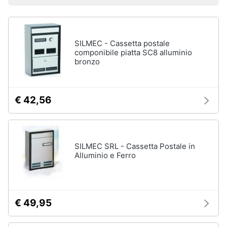
Prezzo più basso
Prezzo più alto
Valutazioni
Smart
home
SILMEC - Cassetta postale
Videogiochi
componibile piatta SC8 alluminio
bronzo
Audio
e
musica
€ 42,56
Clima
SILMEC SRL - Cassetta Postale in
Arredo
Alluminio e Ferro
Brico
e
Giardinaggio
€ 49,95
Salute