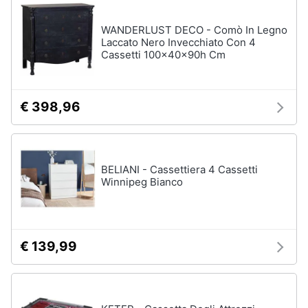
e
igiene
WANDERLUST DECO - Comò In Legno
Laccato Nero Invecchiato Con 4
Cassetti 100x40x90h Cm
Beauty
Giocattoli
€ 398,96
Prima
infanzia
BELIANI - Cassettiera 4 Cassetti
Winnipeg Bianco
Fotografia
Casalinghi
€ 139,99
Abbigliamento
Sport