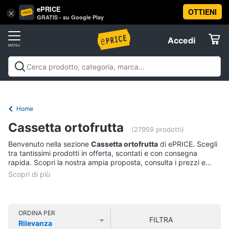
ePRICE
OTTIENI
Vai
×
Accedi
GRATIS - su Google Play
al
Registrati
menu
Accedi
Offerte
Offerte
Elettrodomestici
Home
Informatica
Cassetta ortofrutta
(27959 prodotti)
Benvenuto nella sezione
Cassetta ortofrutta
di ePRICE. Scegli
Telefonia
tra tantissimi prodotti in offerta, scontati e con consegna
rapida. Scopri la nostra ampia proposta, consulta i prezzi e
acquista comodamente online.
Tv
e
Home
Cinema
ORDINA PER
FILTRA
Rilevanza