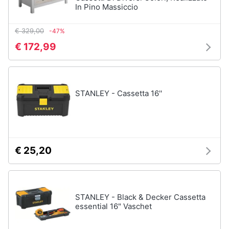
In Pino Massiccio
Assistenza
clienti
€ 329,00
-47%
€ 172,99
Esci
STANLEY - Cassetta 16''
€ 25,20
STANLEY - Black & Decker Cassetta
essential 16" Vaschet