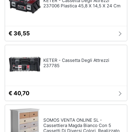
KETER - Cassetta Degli Attrezzi
237006 Plastica 45,8 X 14,5 X 24 Cm
Animali
Motori
€ 36,55
Libri,
cd
e
KETER - Cassetta Degli Attrezzi
dvd
237785
Festività
e
ricorrenze
€ 40,70
Promozioni
SOMOS VENTA ONLINE SL -
Servizi
Cassettiera Magda Bianco Con 5
Cassetti Di Diversi Colori, Realizzato