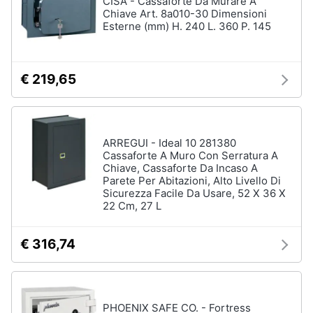
CISA - Cassaforte Da Murare A
Chiave Art. 8a010-30 Dimensioni
Esterne (mm) H. 240 L. 360 P. 145
Animali
Motori
€ 219,65
Libri,
cd
e
ARREGUI - Ideal 10 281380
dvd
Cassaforte A Muro Con Serratura A
Chiave, Cassaforte Da Incaso A
Parete Per Abitazioni, Alto Livello Di
Festività
Sicurezza Facile Da Usare, 52 X 36 X
e
22 Cm, 27 L
ricorrenze
€ 316,74
Promozioni
Servizi
PHOENIX SAFE CO. - Fortress