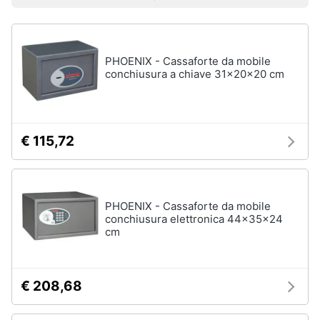
Prezzo più basso
Prezzo più alto
Valutazioni
Smart
home
PHOENIX - Cassaforte da mobile
Videogiochi
conchiusura a chiave 31x20x20 cm
Audio
e
musica
€ 115,72
Clima
PHOENIX - Cassaforte da mobile
Arredo
conchiusura elettronica 44x35x24
cm
Brico
e
Giardinaggio
€ 208,68
Salute