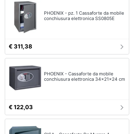
e
igiene
PHOENIX - pz. 1 Cassaforte da mobile
conchiusura elettronica SS0805E
Beauty
Giocattoli
€ 311,38
Prima
infanzia
PHOENIX - Cassaforte da mobile
conchiusura elettronica 34x21x24 cm
Fotografia
Casalinghi
€ 122,03
Abbigliamento
Sport