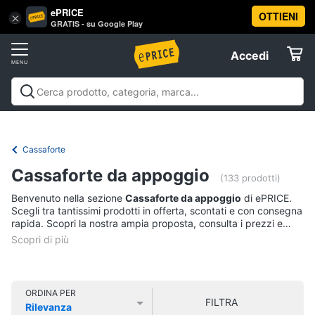
ePRICE
OTTIENI
Vai
×
Accedi
GRATIS - su Google Play
al
Registrati
menu
Accedi
Offerte
Offerte
Elettrodomestici
Cassaforte
Informatica
Cassaforte da appoggio
(133 prodotti)
Benvenuto nella sezione
Cassaforte da appoggio
di ePRICE.
Telefonia
Scegli tra tantissimi prodotti in offerta, scontati e con consegna
rapida. Scopri la nostra ampia proposta, consulta i prezzi e
acquista comodamente online.
Tv
e
Home
Cinema
ORDINA PER
FILTRA
Rilevanza