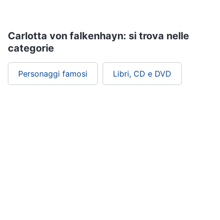
Assistenza
clienti
Carlotta von falkenhayn: si trova nelle
Esci
categorie
Personaggi famosi
Libri, CD e DVD