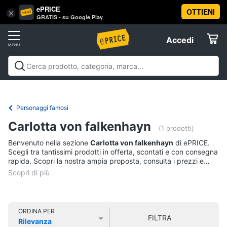
ePRICE
OTTIENI
Vai
×
Accedi
GRATIS - su Google Play
al
Registrati
menu
Accedi
Libri,
Offerte
cd
e
Libri, cd e dvd
Libri
Dvd e Blu-ray
Cd
dvd
Elettrodomestici
musicali
Personaggi
Offerte
Personaggi famosi
Libri
Informatica
Carlotta von falkenhayn
Religione
(1 prodotti)
e
Benvenuto nella sezione
Carlotta von falkenhayn
di ePRICE.
Spiritualità
Telefonia
Scegli tra tantissimi prodotti in offerta, scontati e con consegna
Attualità,
rapida. Scopri la nostra ampia proposta, consulta i prezzi e
politica
acquista comodamente online.
Tv
e
e
diritto
Home
Libri
Cinema
di
ORDINA PER
FILTRA
Cucina
Rilevanza