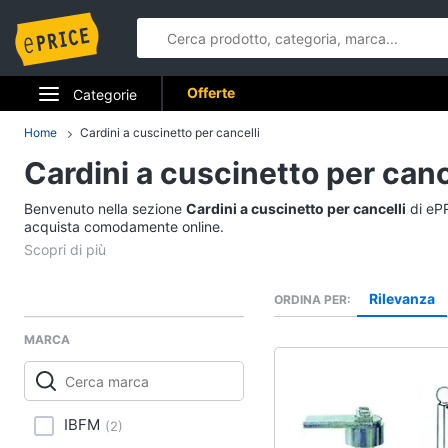
Offerte
Categorie
Elettrodomestici
Home
Cardini a cuscinetto per cancelli
Cardini a cuscinetto per canc
Informatica
Benvenuto nella sezione
Cardini a cuscinetto per cancelli
di ePR
Telefonia
acquista comodamente online.
Tv e Home Cinema
Rilevanza
ORDINA PER
Smart home
MARCA
Videogiochi
Audio e musica
IBFM
(
2
)